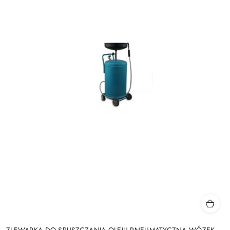
ZLEWARKA DO SPUSZCZANIA OLEJU PNEUMATYCZNA WÓZEK