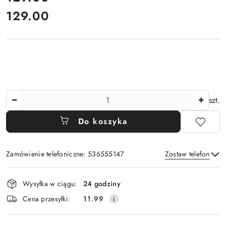
129.00
Cena:
Ilość
szt.
Do koszyka
Zamówienie telefoniczne: 536555147
Zostaw telefon
Dostępność
Wysyłka w ciągu:
24 godziny
i
Wyślij
Cena przesyłki:
11.99
dostawa