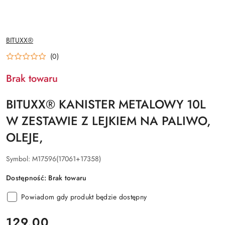
NAZWA
BITUXX®
PRODUCENTA:
(0)
Brak towaru
BITUXX® KANISTER METALOWY 10L
W ZESTAWIE Z LEJKIEM NA PALIWO,
OLEJE,
Symbol:
M17596(17061+17358)
Dostępność:
Brak towaru
Powiadom gdy produkt będzie dostępny
cena:
129.00