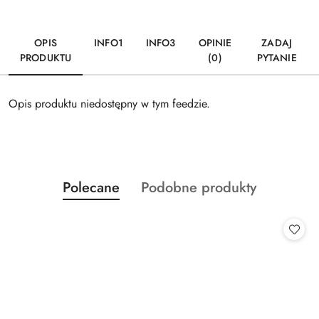
OPIS
INFO1
INFO3
OPINIE
ZADAJ
PRODUKTU
(0)
PYTANIE
Opis produktu niedostępny w tym feedzie.
Produkty
Produkty
Polecane
Podobne produkty
Pomiń karuzelę produktów
o
o
statusie:
statusie: