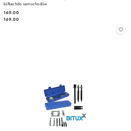
kółkachdo samochodów
169.00
Cena:
Cena:
169.00