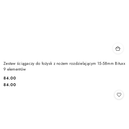
Zestaw ściągaczy do łożysk z nożem rozdzielającym 15-58mm Bituxx
9 elementów
84.00
Cena:
Cena:
84.00