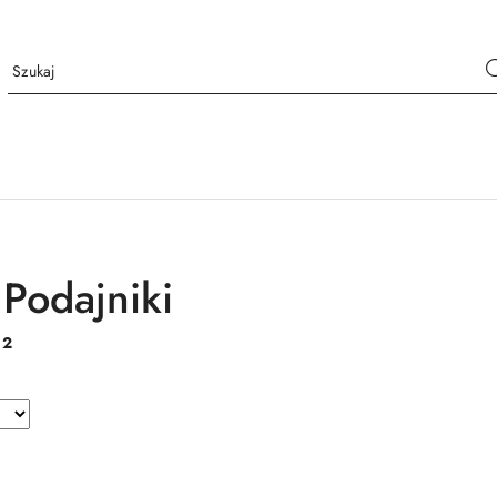
 Podajniki
:
2