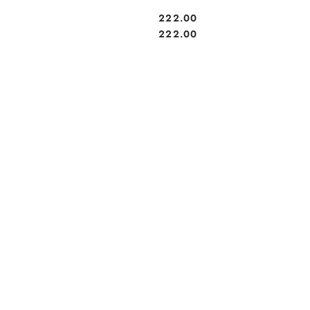
222.00
Cena:
Cena:
222.00