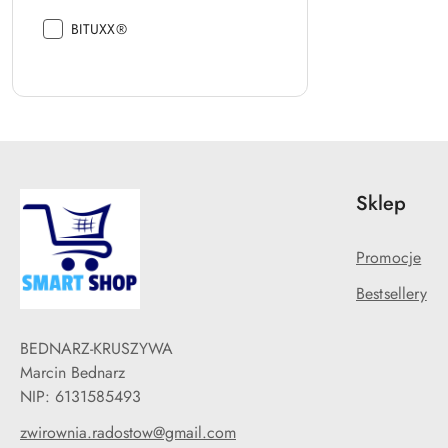
Producent:
BITUXX®
Sklep
Promocje
Bestsellery
BEDNARZ-KRUSZYWA
Marcin Bednarz
NIP: 6131585493
zwirownia.radostow@gmail.com