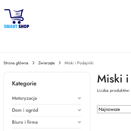
Przejdź do treści głównej
Przejdź do wyszukiwarki
Przejdź do moje konto
Przejdź do menu głównego
Przejdź do stopki
Strona główna
Zwierzęta
Miski i Podajniki
Miski i
Kategorie
Liczba produktów
Motoryzacja
Zastosowano
Sortuj
Dom i ogród
według
sortowanie:
Biuro i firma
Najnowsze.