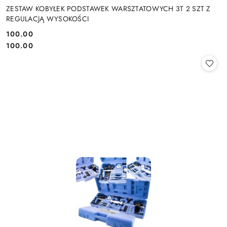
ZESTAW KOBYŁEK PODSTAWEK WARSZTATOWYCH 3T 2 SZT Z
REGULACJĄ WYSOKOŚCI
100.00
Cena:
Cena:
100.00