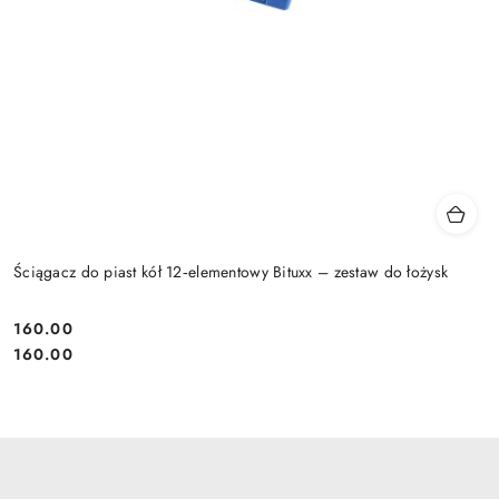
Ściągacz do piast kół 12‑elementowy Bituxx – zestaw do łożysk
160.00
Cena:
Cena:
160.00