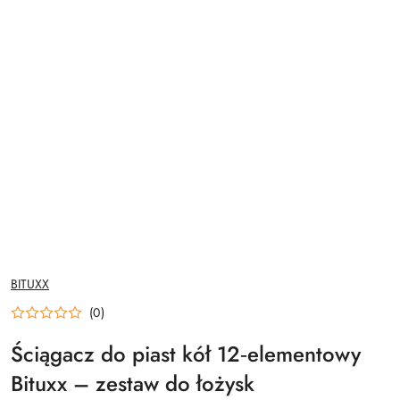
NAZWA
BITUXX
PRODUCENTA:
(0)
Ściągacz do piast kół 12‑elementowy
Bituxx – zestaw do łożysk