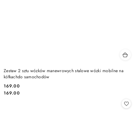
Zestaw 2 sztu wózków manewrowych stalowe wózki mobilne na
kółkachdo samochodów
169.00
Cena:
Cena:
169.00