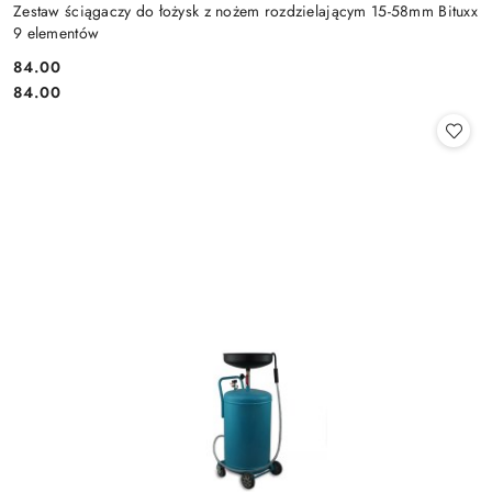
Zestaw ściągaczy do łożysk z nożem rozdzielającym 15-58mm Bituxx
9 elementów
84.00
Cena:
Cena:
84.00