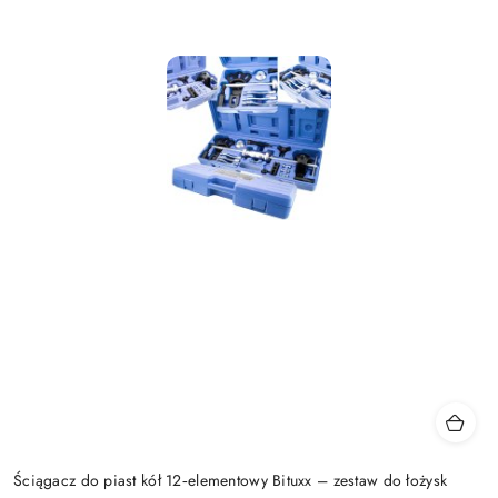
Ściągacz do piast kół 12‑elementowy Bituxx – zestaw do łożysk