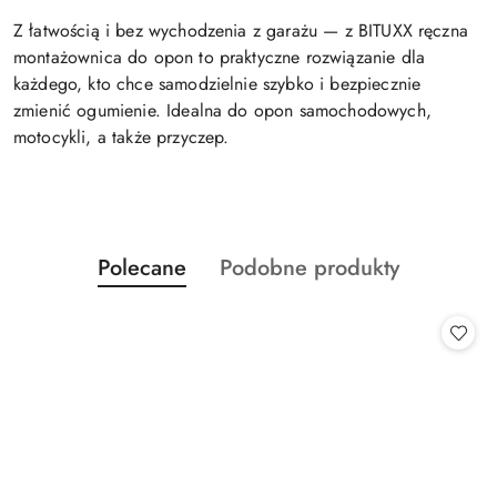
Z łatwością i bez wychodzenia z garażu — z BITUXX ręczna
montażownica do opon to praktyczne rozwiązanie dla
każdego, kto chce samodzielnie szybko i bezpiecznie
zmienić ogumienie. Idealna do opon samochodowych,
motocykli, a także przyczep.
Produkty
Produkty
Polecane
Podobne produkty
Pomiń karuzelę produktów
o
o
statusie:
statusie: