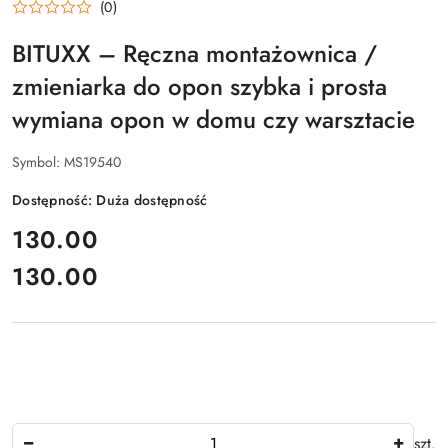
(0)
BITUXX – Ręczna montażownica /
zmieniarka do opon szybka i prosta
wymiana opon w domu czy warsztacie
Symbol:
MS19540
Dostępność:
Duża dostępność
cena:
130.00
130.00
Cena:
Ilość
szt.