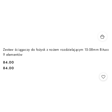
Zestaw ściągaczy do łożysk z nożem rozdzielającym 15-58mm Bituxx
9 elementów
84.00
Cena:
Cena:
84.00