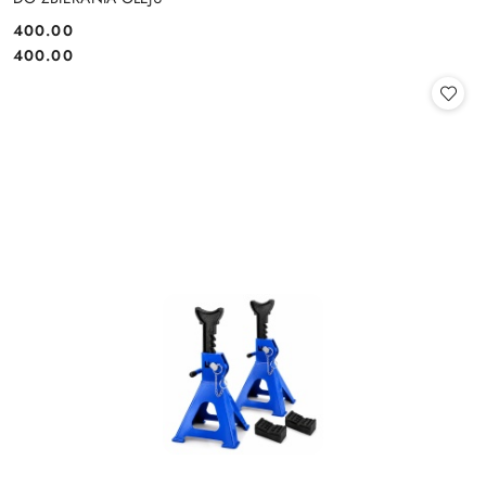
400.00
Cena:
Cena:
400.00