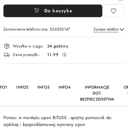
Do koszyka
Zamówienie telefoniczne: 536555147
Zostaw telefon
Dostępność
Wysyłka w ciągu:
24 godziny
i
Wyślij
Cena przesyłki:
11.99
dostawa
NFO1
INFO2
INFO3
INFO4
INFORMACJE
O
DOT.
BEZPIECZEŃSTWA
Pomoc w montażu opon BITUXX - sprytny pomocnik do
szybkiej i bezproblemowej wymiany opon