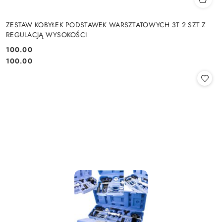
ZESTAW KOBYŁEK PODSTAWEK WARSZTATOWYCH 3T 2 SZT Z
REGULACJĄ WYSOKOŚCI
100.00
Cena:
Cena:
100.00