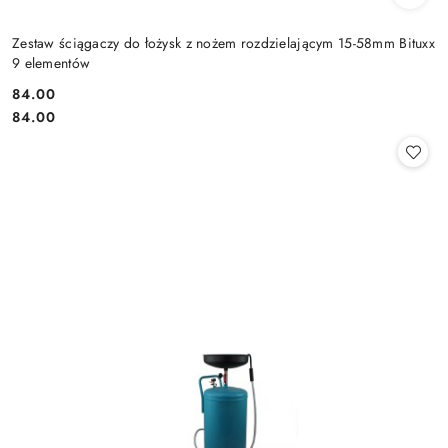
Zestaw ściągaczy do łożysk z nożem rozdzielającym 15-58mm Bituxx
9 elementów
84.00
Cena:
Cena:
84.00