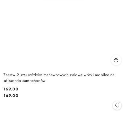
Zestaw 2 sztu wózków manewrowych stalowe wózki mobilne na
kółkachdo samochodów
169.00
Cena:
Cena:
169.00