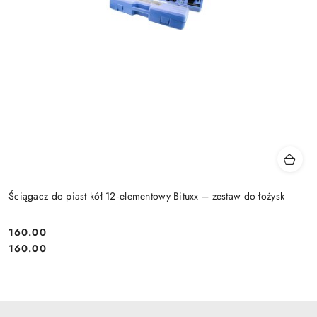
Ściągacz do piast kół 12‑elementowy Bituxx – zestaw do łożysk
160.00
Cena:
Cena:
160.00