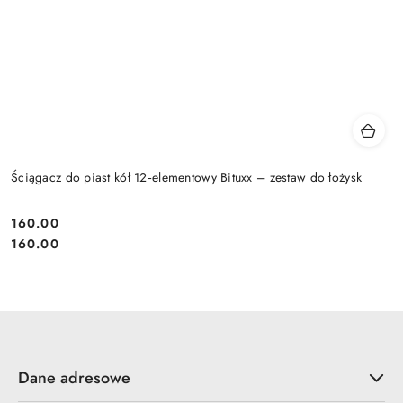
Ściągacz do piast kół 12‑elementowy Bituxx – zestaw do łożysk
160.00
Cena:
Cena:
160.00
Dane adresowe