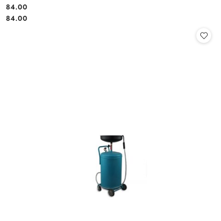
84.00
Cena:
Cena:
84.00