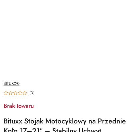
NAZWA
BITUXX®
PRODUCENTA:
(0)
Brak towaru
Bituxx Stojak Motocyklowy na Przednie
Koło 17–21″ – Stabilny Uchwyt