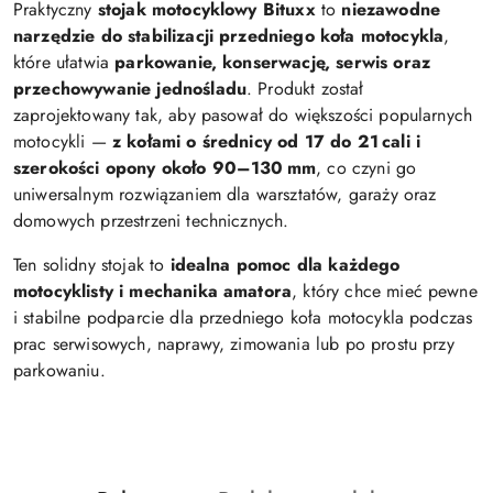
Praktyczny
stojak motocyklowy Bituxx
to
niezawodne
narzędzie do stabilizacji przedniego koła motocykla
,
które ułatwia
parkowanie, konserwację, serwis oraz
przechowywanie jednośladu
. Produkt został
zaprojektowany tak, aby pasował do większości popularnych
motocykli —
z kołami o średnicy od 17 do 21 cali i
szerokości opony około 90–130 mm
, co czyni go
uniwersalnym rozwiązaniem dla warsztatów, garaży oraz
domowych przestrzeni technicznych.
Ten solidny stojak to
idealna pomoc dla każdego
motocyklisty i mechanika amatora
, który chce mieć pewne
i stabilne podparcie dla przedniego koła motocykla podczas
prac serwisowych, naprawy, zimowania lub po prostu przy
parkowaniu.