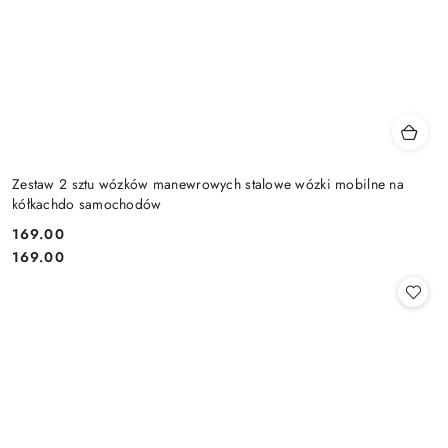
Zestaw 2 sztu wózków manewrowych stalowe wózki mobilne na
kółkachdo samochodów
169.00
Cena:
Cena:
169.00