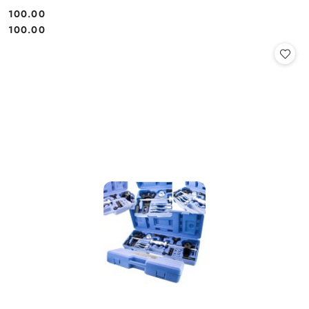
100.00
Cena:
Cena:
100.00