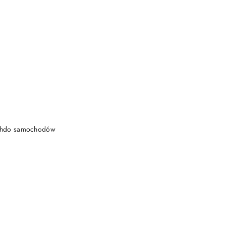
DO KOSZYKA
achdo samochodów