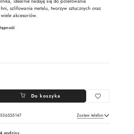
lnika, idealnie nadaję się do polerowania
hni, szlifowania metalu, tworzyw sztucznych oraz
wiele akcesoriów.
stępność
Do koszyka
: 536555147
Zostaw telefon
Wyślij
4 godziny