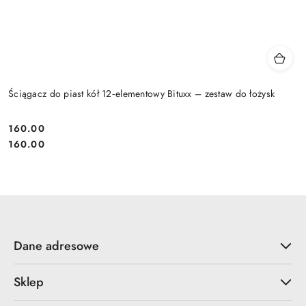
Ściągacz do piast kół 12‑elementowy Bituxx – zestaw do łożysk
160.00
Cena:
Cena:
160.00
Dane adresowe
Sklep