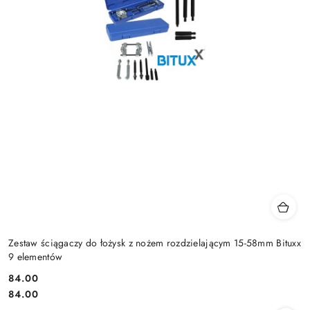
Zestaw ściągaczy do łożysk z nożem rozdzielającym 15-58mm Bituxx
9 elementów
84.00
Cena:
Cena:
84.00