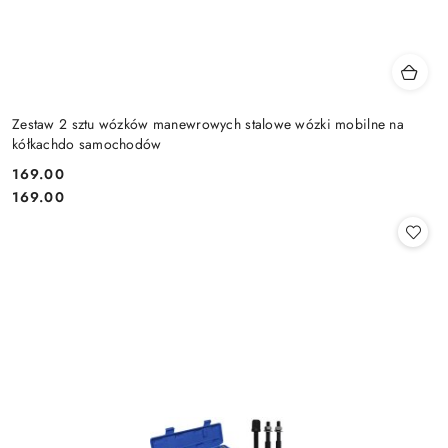
Zestaw 2 sztu wózków manewrowych stalowe wózki mobilne na
kółkachdo samochodów
169.00
Cena:
Cena:
169.00