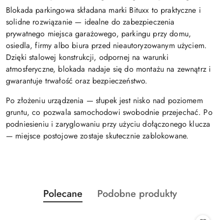
Blokada parkingowa składana marki Bituxx to praktyczne i
solidne rozwiązanie — idealne do zabezpieczenia
prywatnego miejsca garażowego, parkingu przy domu,
osiedla, firmy albo biura przed nieautoryzowanym użyciem.
Dzięki stalowej konstrukcji, odpornej na warunki
atmosferyczne, blokada nadaje się do montażu na zewnątrz i
gwarantuje trwałość oraz bezpieczeństwo.
Po złożeniu urządzenia — słupek jest nisko nad poziomem
gruntu, co pozwala samochodowi swobodnie przejechać. Po
podniesieniu i zaryglowaniu przy użyciu dołączonego klucza
— miejsce postojowe zostaje skutecznie zablokowane.
Produkty
Produkty
Polecane
Podobne produkty
Pomiń karuzelę produktów
o
o
statusie:
statusie: