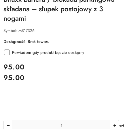
składana – słupek postojowy z 3
nogami
Symbol:
MS17326
Dostępność:
Brak towaru
Powiadom gdy produkt będzie dostępny
cena:
95.00
95.00
Cena:
Ilość
szt.