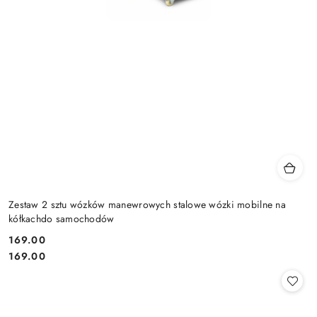
Zestaw 2 sztu wózków manewrowych stalowe wózki mobilne na
kółkachdo samochodów
169.00
Cena:
Cena:
169.00