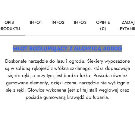
OPIS
INFO1
INFO2
INFO3
OPINIE
ZADAJ
PRODUKTU
(0)
PYTANI
MŁOT ROZŁUPUJĄCY Z GŁOWICĄ 4000G
Doskonałe narzędzie do lasu i ogrodu. Siekiery wyposażone
są w solidną rękojeść z włókna szklanego, która dopasowuje
się do ręki, a przy tym jest bardzo lekka. Posiada również
gumowane elementy, dzięki czemu narzędzie nie wyślizgnie
się z ręki. Głowica wykonana jest z litej stali węglowej oraz
posiada gumowaną krawędź do łupania.