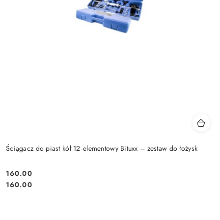
Ściągacz do piast kół 12‑elementowy Bituxx – zestaw do łożysk
160.00
Cena:
Cena:
160.00