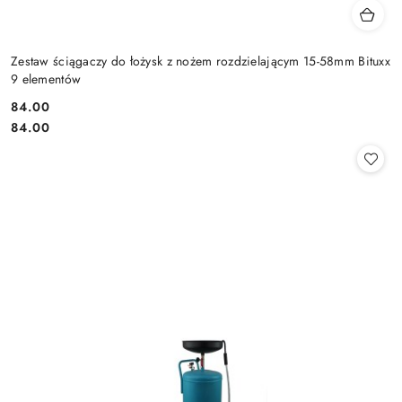
Zestaw ściągaczy do łożysk z nożem rozdzielającym 15-58mm Bituxx
9 elementów
84.00
Cena:
Cena:
84.00