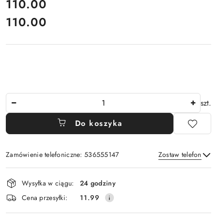
cena:
110.00
110.00
Cena:
Ilość
szt.
Do koszyka
Zamówienie telefoniczne: 536555147
Zostaw telefon
Dostępność
Wysyłka w ciągu:
24 godziny
i
Wyślij
Cena przesyłki:
11.99
dostawa