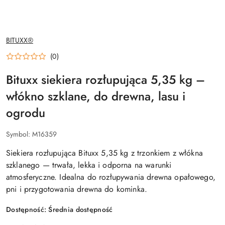
NAZWA
BITUXX®
PRODUCENTA:
(0)
Bituxx siekiera rozłupująca 5,35 kg –
włókno szklane, do drewna, lasu i
ogrodu
Symbol:
M16359
Siekiera rozłupująca Bituxx 5,35 kg z trzonkiem z włókna
szklanego — trwała, lekka i odporna na warunki
atmosferyczne. Idealna do rozłupywania drewna opałowego,
pni i przygotowania drewna do kominka.
Dostępność:
Średnia dostępność