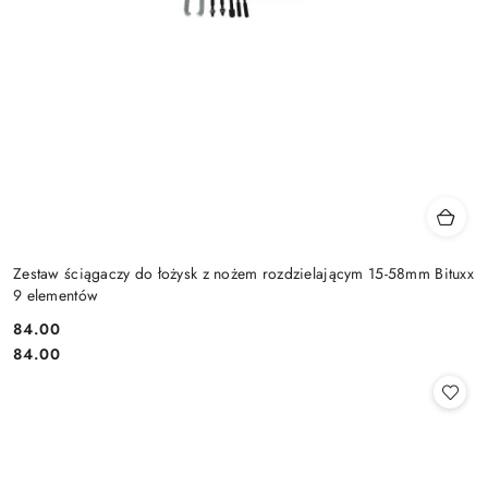
Zestaw ściągaczy do łożysk z nożem rozdzielającym 15-58mm Bituxx
9 elementów
84.00
Cena:
Cena:
84.00