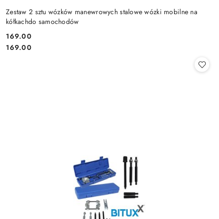
Zestaw 2 sztu wózków manewrowych stalowe wózki mobilne na
kółkachdo samochodów
169.00
Cena:
Cena:
169.00