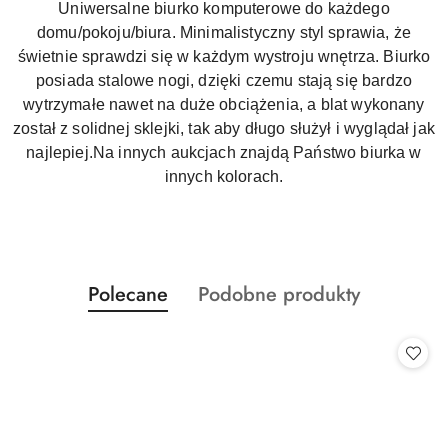
Uniwersalne biurko komputerowe do każdego
domu/pokoju/biura. Minimalistyczny styl sprawia, że
świetnie sprawdzi się w każdym wystroju wnętrza. Biurko
posiada stalowe nogi, dzięki czemu stają się bardzo
wytrzymałe nawet na duże obciążenia, a blat wykonany
został z solidnej sklejki, tak aby długo służył i wyglądał jak
najlepiej.
Na innych aukcjach znajdą Państwo biurka w
innych kolorach.
Produkty
Produkty
Polecane
Podobne produkty
Pomiń karuzelę produktów
o
o
statusie:
statusie: