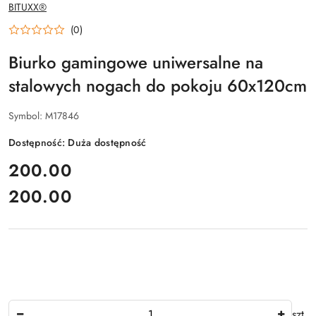
NAZWA
BITUXX®
PRODUCENTA:
(0)
Biurko gamingowe uniwersalne na
stalowych nogach do pokoju 60x120cm
Symbol:
M17846
Dostępność:
Duża dostępność
cena:
200.00
200.00
Cena:
Ilość
szt.