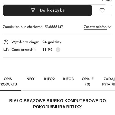
Do koszyka
Zamówienie telefoniczne: 536555147
Zostaw telefon
Dostępność
Wysyłka w ciągu:
24 godziny
i
Wyślij
Cena przesyłki:
11.99
dostawa
OPIS
INFO1
INFO2
INFO3
OPINIE
ZADAJ
PRODUKTU
(0)
PYTANI
BIAŁO-BRĄZOWE BIURKO KOMPUTEROWE DO
POKOJU/BIURA BITUXX