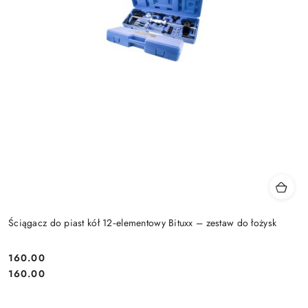
Ściągacz do piast kół 12‑elementowy Bituxx – zestaw do łożysk
160.00
Cena:
Cena:
160.00