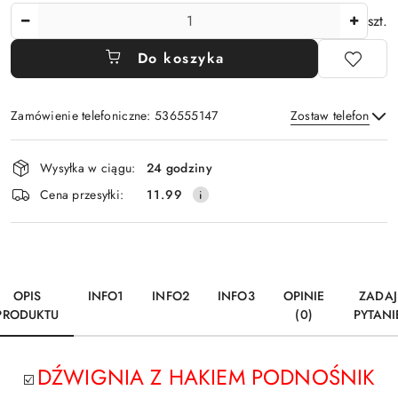
Ilość
szt.
Do koszyka
Zamówienie telefoniczne: 536555147
Zostaw telefon
Dostępność
Wysyłka w ciągu:
24 godziny
i
Wyślij
Cena przesyłki:
11.99
dostawa
OPIS
INFO1
INFO2
INFO3
OPINIE
ZADAJ
PRODUKTU
(0)
PYTANI
DŹWIGNIA Z HAKIEM PODNOŚNIK
☑️