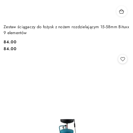
Zestaw ściągaczy do łożysk z nożem rozdzielającym 15-58mm Bituxx
9 elementów
84.00
Cena:
Cena:
84.00