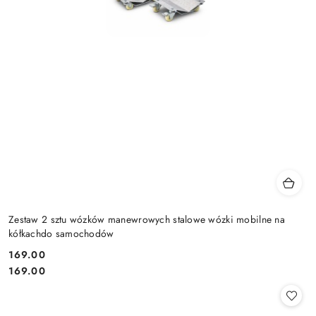
Zestaw 2 sztu wózków manewrowych stalowe wózki mobilne na
kółkachdo samochodów
169.00
Cena:
Cena:
169.00