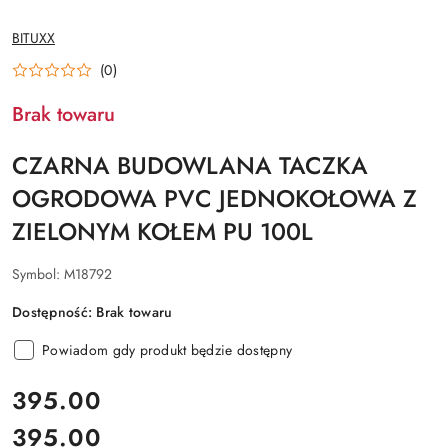
NAZWA
BITUXX
PRODUCENTA:
(0)
Brak towaru
CZARNA BUDOWLANA TACZKA
OGRODOWA PVC JEDNOKOŁOWA Z
ZIELONYM KOŁEM PU 100L
Symbol:
M18792
Dostępność:
Brak towaru
Powiadom gdy produkt będzie dostępny
cena:
395.00
395.00
Cena: