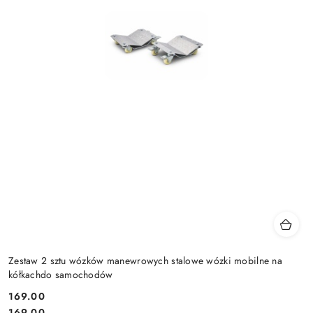
Zestaw 2 sztu wózków manewrowych stalowe wózki mobilne na
kółkachdo samochodów
169.00
Cena:
Cena:
169.00