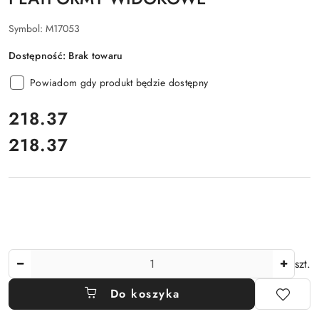
Symbol:
M17053
Dostępność:
Brak towaru
Powiadom gdy produkt będzie dostępny
cena:
218.37
218.37
Cena:
Ilość
szt.
Do koszyka