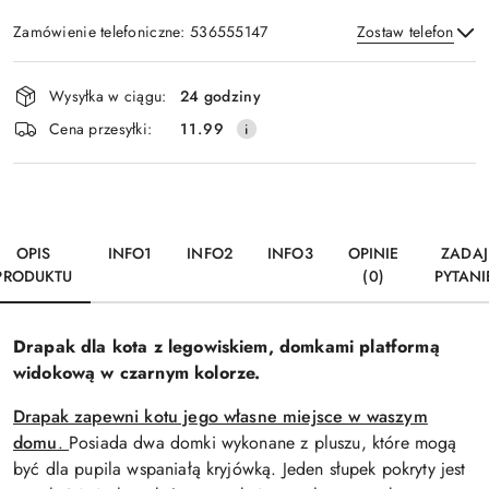
Zamówienie telefoniczne: 536555147
Zostaw telefon
Dostępność
Wysyłka w ciągu:
24 godziny
i
Wyślij
Cena przesyłki:
11.99
dostawa
OPIS
INFO1
INFO2
INFO3
OPINIE
ZADAJ
PRODUKTU
(0)
PYTANI
Drapak dla kota z legowiskiem, domkami platformą
widokową w czarnym kolorze.
Drapak zapewni kotu jego własne miejsce w waszym
domu
.
Posiada dwa domki wykonane z pluszu, które mogą
być dla pupila wspaniałą kryjówką. Jeden słupek pokryty jest