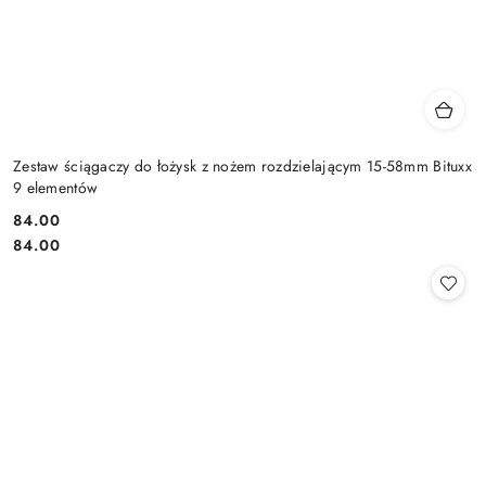
Zestaw ściągaczy do łożysk z nożem rozdzielającym 15-58mm Bituxx
9 elementów
84.00
Cena:
Cena:
84.00