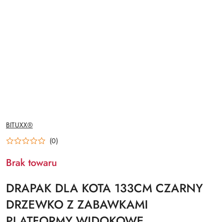
NAZWA
BITUXX®
PRODUCENTA:
(0)
Brak towaru
DRAPAK DLA KOTA 133CM CZARNY
DRZEWKO Z ZABAWKAMI
PLATFORMY WIDOKOWE