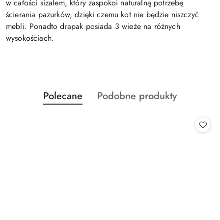
w całości sizalem, który zaspokoi naturalną potrzebę
ścierania pazurków, dzięki czemu kot nie będzie niszczyć
mebli. Ponadto drapak posiada 3 wieże na różnych
wysokościach.
Produkty
Produkty
Polecane
Podobne produkty
Pomiń karuzelę produktów
o
o
statusie:
statusie: