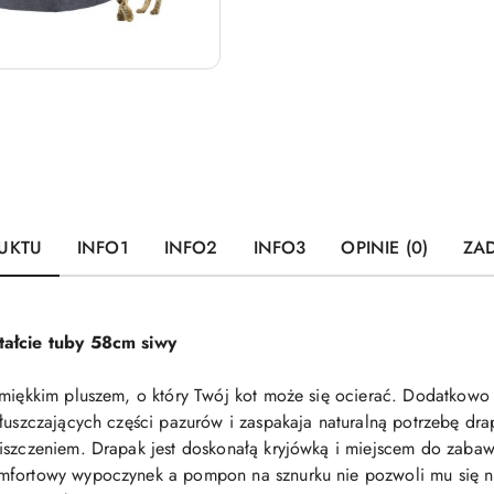
UKTU
INFO1
INFO2
INFO3
OPINIE (0)
ZAD
ałcie tuby 58cm siwy
 miękkim pluszem, o który Twój kot może się ocierać. Dodatkowo 
złuszczających części pazurów i zaspakaja naturalną potrzebę d
niszczeniem. Drapak jest doskonałą kryjówką i miejscem do zaba
omfortowy wypoczynek a pompon na sznurku nie pozwoli mu się n