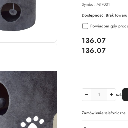
Symbol:
M17031
Dostępność:
Brak towaru
Powiadom gdy produk
cena:
136.07
136.07
Cena:
Ilość
szt.
Zamówienie telefoniczne
Dostępność