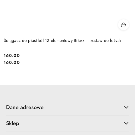
Ściągacz do piast kół 12‑elementowy Bituxx – zestaw do łożysk
160.00
Cena:
Cena:
160.00
Dane adresowe
Sklep