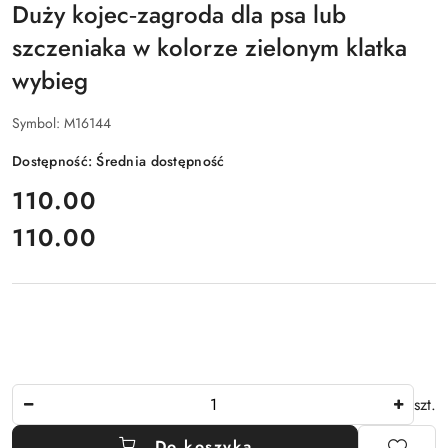
Duży kojec‑zagroda dla psa lub
szczeniaka w kolorze zielonym klatka
wybieg
Symbol:
M16144
Dostępność:
Średnia dostępność
cena:
110.00
110.00
Cena:
Ilość
szt.
Do koszyka