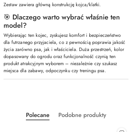
Zestaw zawiera główną konstrukcję kojca/klatki.
🎯 Dlaczego warto wybrać właśnie ten
model?
Wybierając ten kojec, zyskujesz komfort i bezpieczeństwo
dla futrzanego przyjaciela, co z pewnością poprawia jakość
życia zarówno psa, jak i właściciela. Duża przestrzeń, kolor
dopasowany do ogrodu oraz funkcjonalność czynią ten
produkt atrakcyjnym wyborem – niezależnie czy szukasz
miejsca dla zabawy, odpoczynku czy treningu psa.
Produkty
Produkty
Polecane
Podobne produkty
Pomiń karuzelę produktów
o
o
statusie:
statusie: