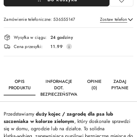
Zamówienie telefoniczne: 536555147
Zostaw telefon
Dostępność
Wysyłka w ciągu:
24 godziny
i
Wyślij
Cena przesyłki:
11.99
dostawa
OPIS
INFORMACJE
OPINIE
ZADAJ
PRODUKTU
DOT.
(0)
PYTANIE
BEZPIECZEŃSTWA
Przedstawiamy
duży kojec / zagrodę dla psa lub
szczeniaka w kolorze zielonym
, który doskonale sprawdzi
się w domu, ogrodzie lub na działce. To solidna
klatka‑wybieg, zapewniająca pupilowi bezpieczne miejsce do