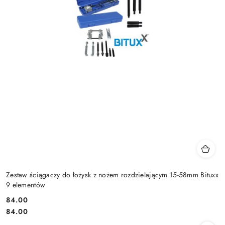
Zestaw ściągaczy do łożysk z nożem rozdzielającym 15-58mm Bituxx
9 elementów
84.00
Cena:
Cena:
84.00