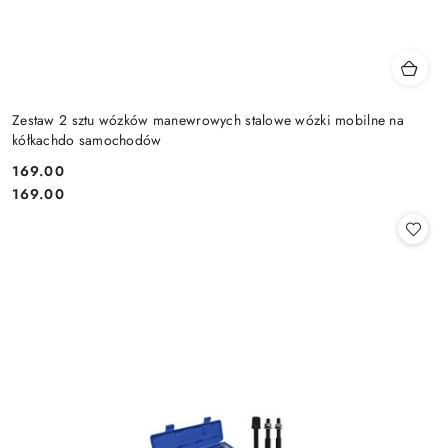
Zestaw 2 sztu wózków manewrowych stalowe wózki mobilne na
kółkachdo samochodów
169.00
Cena:
Cena:
169.00