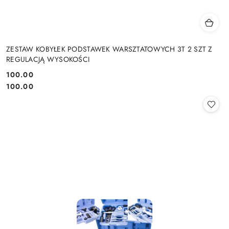
ZESTAW KOBYŁEK PODSTAWEK WARSZTATOWYCH 3T 2 SZT Z
REGULACJĄ WYSOKOŚCI
100.00
Cena:
Cena:
100.00