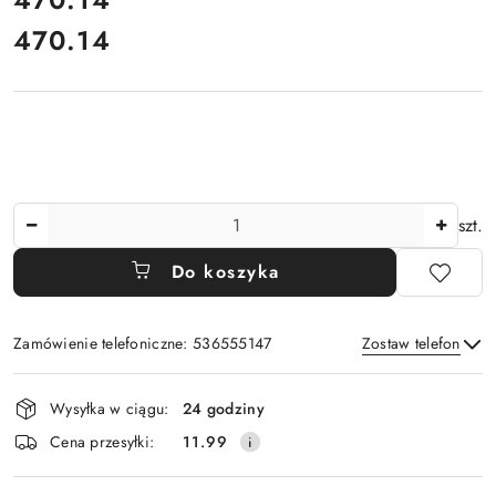
470.14
Cena:
Ilość
szt.
Do koszyka
Zamówienie telefoniczne: 536555147
Zostaw telefon
Dostępność
Wysyłka w ciągu:
24 godziny
i
Wyślij
Cena przesyłki:
11.99
dostawa