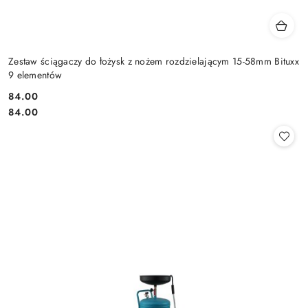
Zestaw ściągaczy do łożysk z nożem rozdzielającym 15-58mm Bituxx
9 elementów
84.00
Cena:
Cena:
84.00