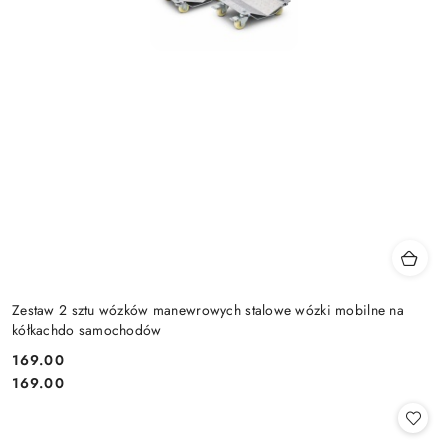
Zestaw 2 sztu wózków manewrowych stalowe wózki mobilne na
kółkachdo samochodów
169.00
Cena:
Cena:
169.00