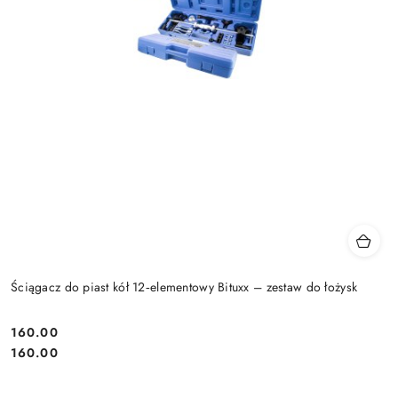
Ściągacz do piast kół 12‑elementowy Bituxx – zestaw do łożysk
160.00
Cena:
Cena:
160.00