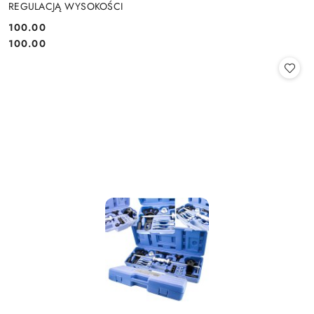
REGULACJĄ WYSOKOŚCI
100.00
Cena:
Cena:
100.00