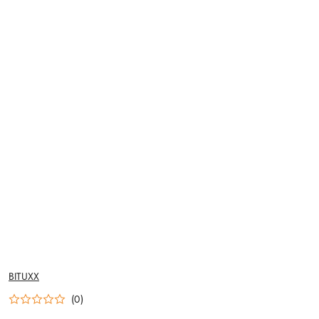
NAZWA
BITUXX
PRODUCENTA:
(0)