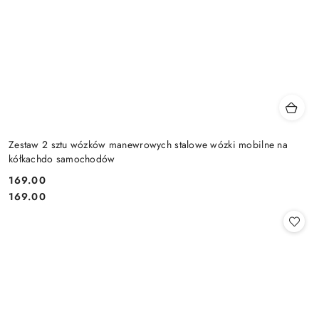
Zestaw 2 sztu wózków manewrowych stalowe wózki mobilne na
kółkachdo samochodów
169.00
Cena:
Cena:
169.00