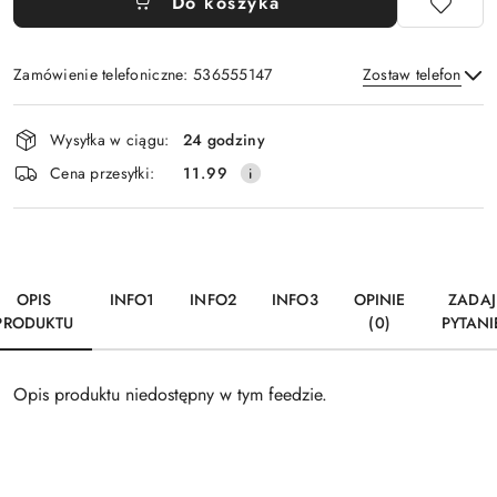
Do koszyka
Zamówienie telefoniczne: 536555147
Zostaw telefon
Dostępność
Wysyłka w ciągu:
24 godziny
i
Wyślij
Cena przesyłki:
11.99
dostawa
OPIS
INFO1
INFO2
INFO3
OPINIE
ZADAJ
PRODUKTU
(0)
PYTANI
Opis produktu niedostępny w tym feedzie.