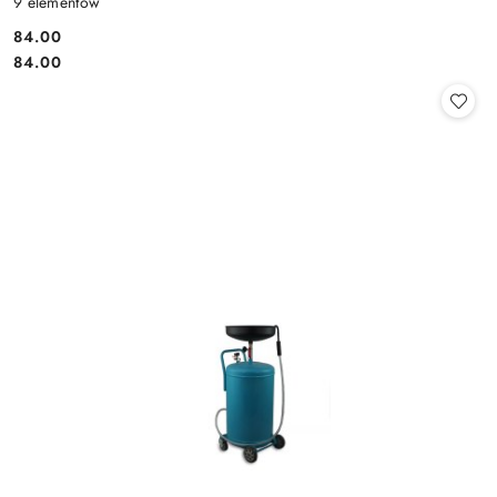
9 elementów
84.00
Cena:
Cena:
84.00