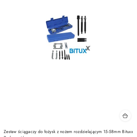
Zestaw ściągaczy do łożysk z nożem rozdzielającym 15-58mm Bituxx