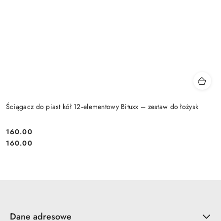
Ściągacz do piast kół 12‑elementowy Bituxx – zestaw do łożysk
160.00
Cena:
Cena:
160.00
Dane adresowe