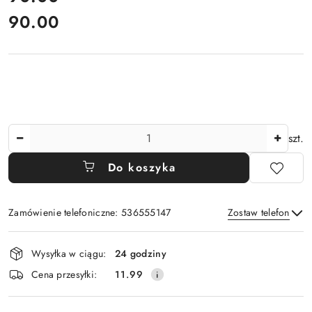
90.00
Cena:
Ilość
szt.
Do koszyka
Zamówienie telefoniczne: 536555147
Zostaw telefon
Dostępność
Wysyłka w ciągu:
24 godziny
i
Wyślij
Cena przesyłki:
11.99
dostawa