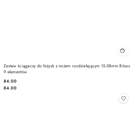
Zestaw ściągaczy do łożysk z nożem rozdzielającym 15-58mm Bituxx
9 elementów
84.00
Cena:
Cena:
84.00