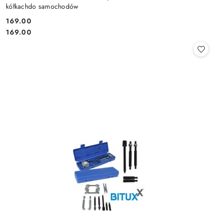
kółkachdo samochodów
169.00
Cena:
Cena:
169.00