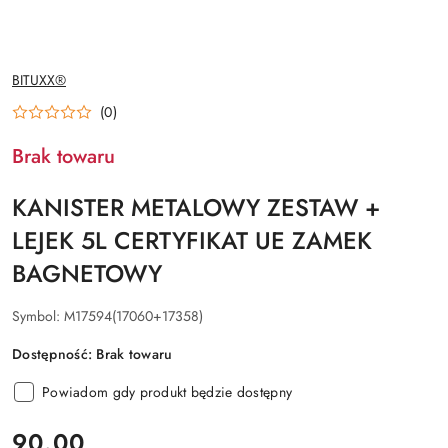
NAZWA
BITUXX®
PRODUCENTA:
(0)
Brak towaru
KANISTER METALOWY ZESTAW +
LEJEK 5L CERTYFIKAT UE ZAMEK
BAGNETOWY
Symbol:
M17594(17060+17358)
Dostępność:
Brak towaru
Powiadom gdy produkt będzie dostępny
cena:
90.00