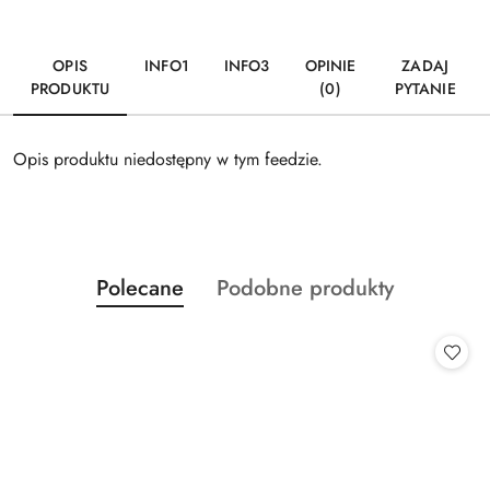
OPIS
INFO1
INFO3
OPINIE
ZADAJ
PRODUKTU
(0)
PYTANIE
Opis produktu niedostępny w tym feedzie.
Produkty
Produkty
Polecane
Podobne produkty
Pomiń karuzelę produktów
o
o
statusie:
statusie: