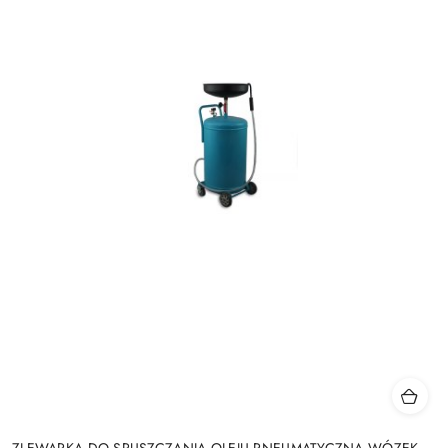
ZLEWARKA DO SPUSZCZANIA OLEJU PNEUMATYCZNA WÓZEK