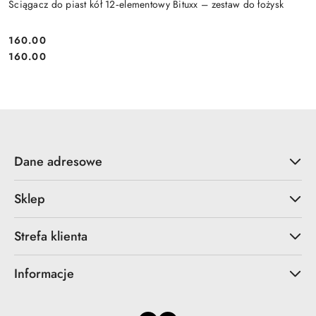
Ściągacz do piast kół 12‑elementowy Bituxx – zestaw do łożysk
160.00
Cena:
Cena:
160.00
Dane adresowe
Sklep
Strefa klienta
Informacje