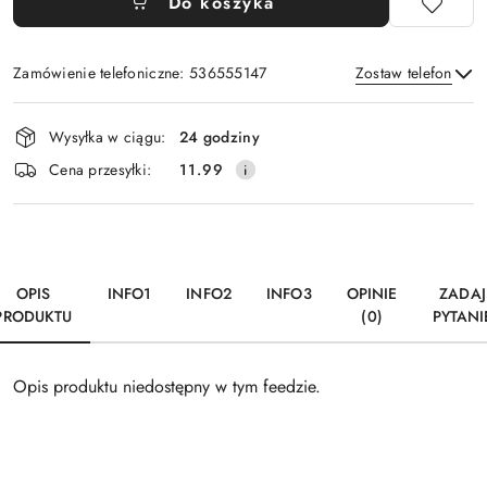
Do koszyka
Zamówienie telefoniczne: 536555147
Zostaw telefon
Dostępność
Wysyłka w ciągu:
24 godziny
i
Wyślij
Cena przesyłki:
11.99
dostawa
OPIS
INFO1
INFO2
INFO3
OPINIE
ZADAJ
PRODUKTU
(0)
PYTANI
Opis produktu niedostępny w tym feedzie.