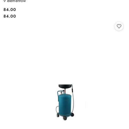
9 elementów
84.00
Cena:
Cena:
84.00