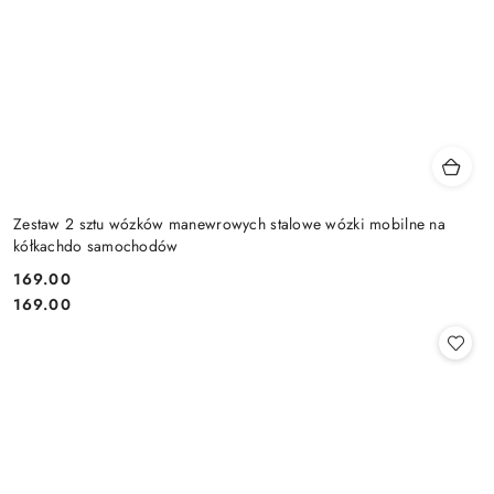
Zestaw 2 sztu wózków manewrowych stalowe wózki mobilne na
kółkachdo samochodów
169.00
Cena:
Cena:
169.00