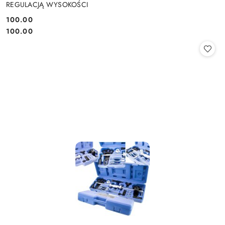
REGULACJĄ WYSOKOŚCI
100.00
Cena:
Cena:
100.00