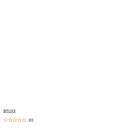
NAZWA
BITUXX
PRODUCENTA:
(0)