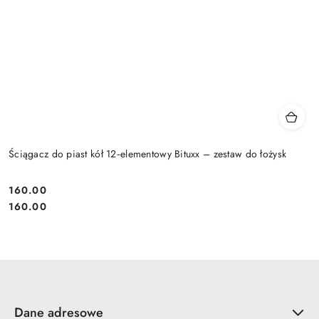
Ściągacz do piast kół 12‑elementowy Bituxx – zestaw do łożysk
160.00
Cena:
Cena:
160.00
Dane adresowe