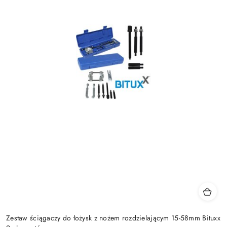
Zestaw ściągaczy do łożysk z nożem rozdzielającym 15-58mm Bituxx