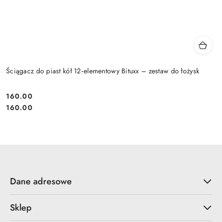
Ściągacz do piast kół 12‑elementowy Bituxx – zestaw do łożysk
160.00
Cena:
Cena:
160.00
Dane adresowe
Sklep