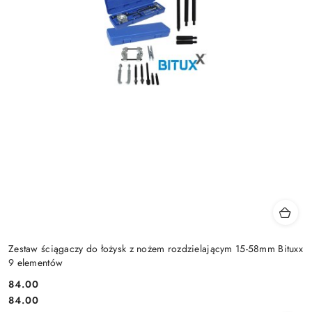
Zestaw ściągaczy do łożysk z nożem rozdzielającym 15-58mm Bituxx
9 elementów
84.00
Cena:
Cena:
84.00