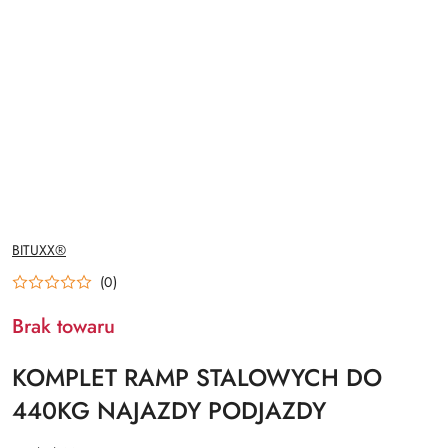
NAZWA
BITUXX®
PRODUCENTA:
(0)
Brak towaru
KOMPLET RAMP STALOWYCH DO
440KG NAJAZDY PODJAZDY