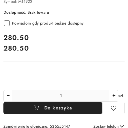
Symbol:
M14922
Dostępność:
Brak towaru
Powiadom gdy produkt będzie dostępny
cena:
280.50
280.50
Cena:
Ilość
szt.
Do koszyka
Zamówienie telefoniczne: 536555147
Zostaw telefon