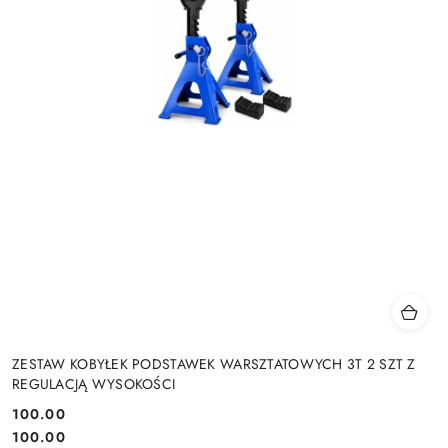
ZESTAW KOBYŁEK PODSTAWEK WARSZTATOWYCH 3T 2 SZT Z
REGULACJĄ WYSOKOŚCI
100.00
Cena:
Cena:
100.00