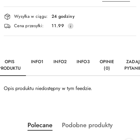
Dostępność
Wysyłka w ciągu:
24 godziny
i
Wyślij
Cena przesyłki:
11.99
dostawa
OPIS
INFO1
INFO2
INFO3
OPINIE
ZADAJ
PRODUKTU
(0)
PYTANI
Opis produktu niedostępny w tym feedzie.
Produkty
Produkty
Polecane
Podobne produkty
Pomiń karuzelę produktów
o
o