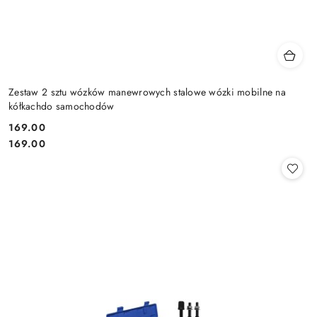
Zestaw 2 sztu wózków manewrowych stalowe wózki mobilne na
kółkachdo samochodów
169.00
Cena:
Cena:
169.00