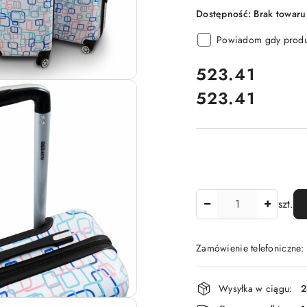
Dostępność:
Brak towaru
Powiadom gdy produk
cena:
523.41
523.41
Cena:
Ilość
szt.
Zamówienie telefoniczne
Dostępność
Wysyłka w ciągu:
2
i