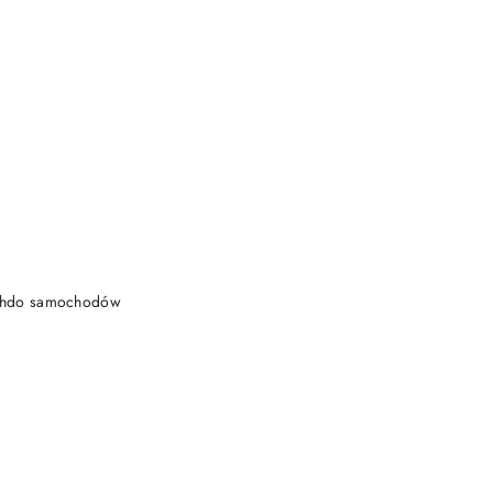
DO KOSZYKA
achdo samochodów