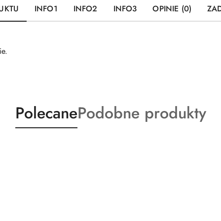
UKTU
INFO1
INFO2
INFO3
OPINIE (0)
ZAD
ie.
Produkty
Produkty
Polecane
Podobne produkty
o
o
statusie:
statusie: