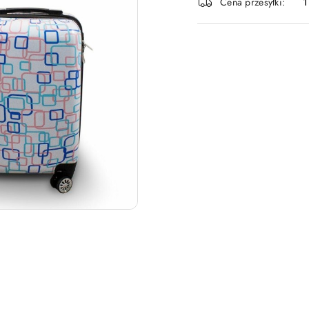
Cena przesyłki:
1
dostawa