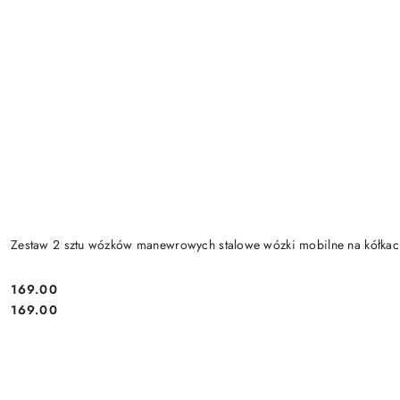
Zestaw 2 sztu wózków manewrowych stalowe wózki mobilne na kółk
169.00
Cena:
Cena:
169.00