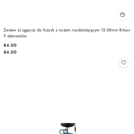
Zestaw ściągaczy do łożysk z nożem rozdzielającym 15-58mm Bituxx
9 elementów
84.00
Cena:
Cena:
84.00