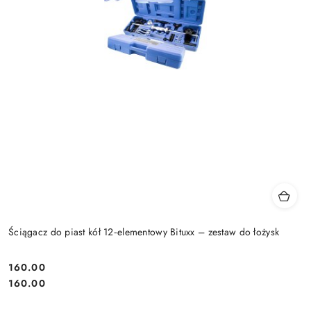
Ściągacz do piast kół 12‑elementowy Bituxx – zestaw do łożysk
160.00
Cena:
Cena:
160.00