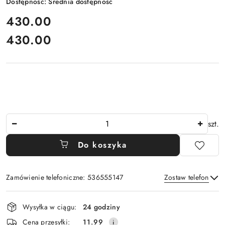
Dostępność:
Średnia dostępność
cena:
430.00
430.00
Cena:
Ilość
szt.
Do koszyka
Zamówienie telefoniczne: 536555147
Zostaw telefon
Dostępność
Wysyłka w ciągu:
24 godziny
i
Wyślij
Cena przesyłki:
11.99