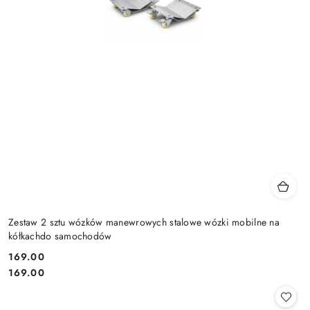
Zestaw 2 sztu wózków manewrowych stalowe wózki mobilne na
kółkachdo samochodów
169.00
Cena:
Cena:
169.00