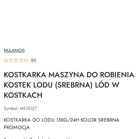
NAZWA
MULANO®
PRODUCENTA:
(0)
KOSTKARKA MASZYNA DO ROBIENIA
KOSTEK LODU (SREBRNA) LÓD W
KOSTKACH
Symbol:
MS15127
KOSTKARKA DO LODU 15KG/24H KOLOR SREBRNA
PROMOCJA