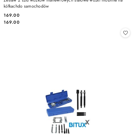
kółkachdo samochodów
169.00
Cena:
Cena:
169.00