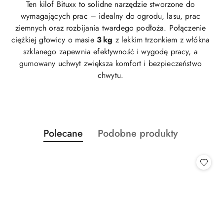
Ten kilof Bituxx to solidne narzędzie stworzone do
wymagających prac – idealny do ogrodu, lasu, prac
ziemnych oraz rozbijania twardego podłoża. Połączenie
ciężkiej głowicy o masie
3 kg
z lekkim trzonkiem z włókna
szklanego zapewnia efektywność i wygodę pracy, a
gumowany uchwyt zwiększa komfort i bezpieczeństwo
chwytu.
Produkty
Produkty
Polecane
Podobne produkty
Pomiń karuzelę produktów
o
o
statusie:
statusie: