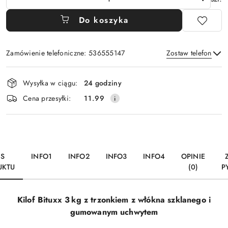
Do koszyka
Zamówienie telefoniczne: 536555147
Zostaw telefon
Dostępność
Wysyłka w ciągu:
24 godziny
i
Wyślij
Cena przesyłki:
11.99
dostawa
IS
INFO1
INFO2
INFO3
INFO4
OPINIE
UKTU
(0)
P
Kilof Bituxx 3 kg z trzonkiem z włókna szklanego i
gumowanym uchwytem