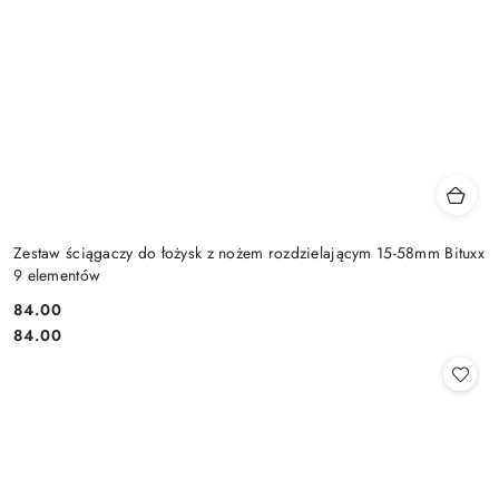
Zestaw ściągaczy do łożysk z nożem rozdzielającym 15-58mm Bituxx
9 elementów
84.00
Cena:
Cena:
84.00