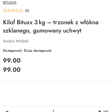
NAZWA
BITUXX®
PRODUCENTA:
(0)
Kilof Bituxx 3 kg – trzonek z włókna
szklanego, gumowany uchwyt
Symbol:
M16360
Dostępność:
Duża dostępność
cena:
99.00
99.00
Cena:
Ilość
szt.