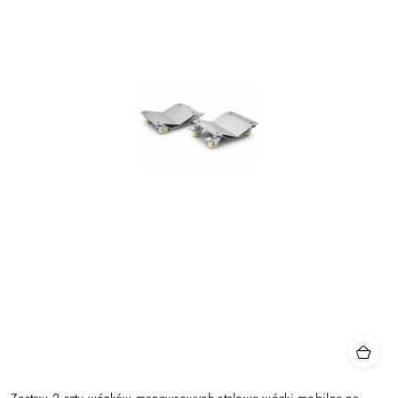
Zestaw 2 sztu wózków manewrowych stalowe wózki mobilne na