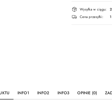
Dostępność
Wysyłka w ciągu:
2
i
Cena przesyłki:
1
dostawa
UKTU
INFO1
INFO2
INFO3
OPINIE (0)
ZAD