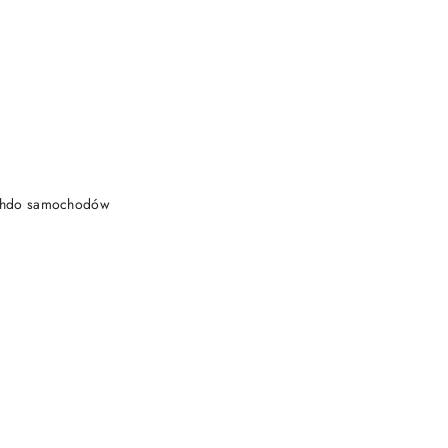
DO KOSZYKA
achdo samochodów