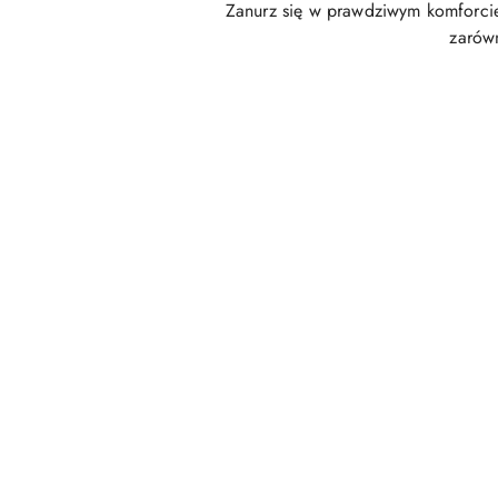
Zanurz się w prawdziwym komforc
zarówn
Pomiń karuzelę produktów