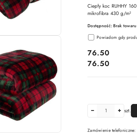
Ciepły koc RUHHY 160×
mikrofibra 430 g/m²
Dostępność:
Brak towaru
Powiadom gdy produk
cena:
76.50
76.50
Cena:
Ilość
szt.
Zamówienie telefoniczne