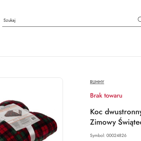
NAZWA
RUHHY
PRODUCENTA:
Brak towaru
Koc dwustronn
Zimowy Świąte
Symbol:
00024826