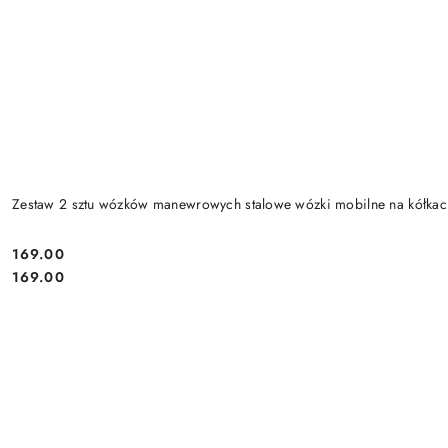
Zestaw 2 sztu wózków manewrowych stalowe wózki mobilne na kółk
169.00
Cena:
Cena:
169.00