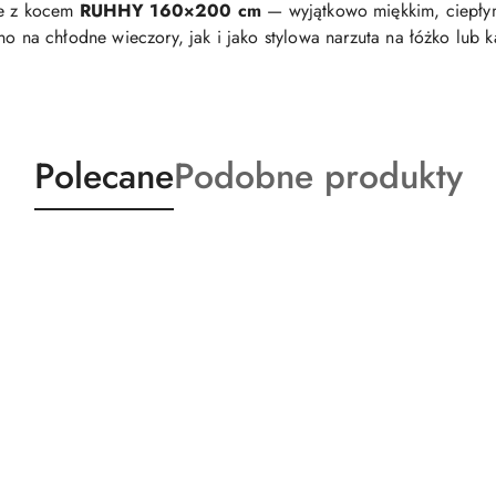
ie z kocem
RUHHY 160×200 cm
— wyjątkowo miękkim, ciepłym
o na chłodne wieczory, jak i jako stylowa narzuta na łóżko lub 
Produkty
Produkty
Polecane
Podobne produkty
o
o
statusie:
statusie: