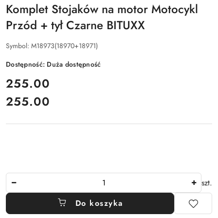
Komplet Stojaków na motor Motocykl
Przód + tył Czarne BITUXX
Symbol:
M18973(18970+18971)
Dostępność:
Duża dostępność
cena:
255.00
255.00
Cena:
Ilość
szt.
Do koszyka