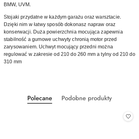
BMW, UVM.
Stojaki przydatne w każdym garażu oraz warsztacie.
Dzięki nim w łatwy sposób dokonasz napraw oraz
konserwacji. Duża powierzchnia mocująca zapewnia
stabilność a gumowe uchwyty chronią motor przed
zarysowaniem. Uchwyt mocujący przedni można
regulować w zakresie od 210 do 260 mm a tylny od 210 do
310 mm
Produkty
Produkty
Polecane
Podobne produkty
Pomiń karuzelę produktów
o
o
statusie:
statusie: