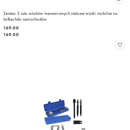
Zestaw 2 sztu wózków manewrowych stalowe wózki mobilne na
kółkachdo samochodów
169.00
Cena:
Cena:
169.00