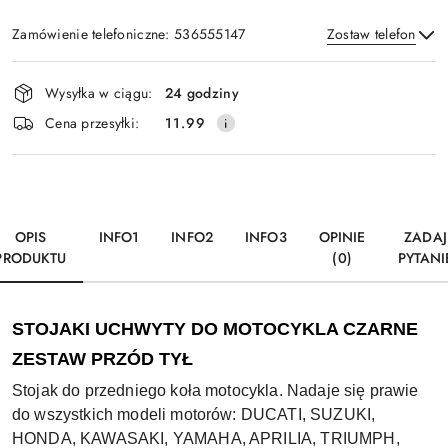
Zamówienie telefoniczne: 536555147
Zostaw telefon
Dostępność
Wysyłka w ciągu:
24 godziny
i
Wyślij
Cena przesyłki:
11.99
dostawa
OPIS
INFO1
INFO2
INFO3
OPINIE
ZADAJ
PRODUKTU
(0)
PYTANI
STOJAKI UCHWYTY DO MOTOCYKLA CZARNE
ZESTAW PRZÓD TYŁ
Stojak do przedniego koła motocykla. Nadaje się prawie
do wszystkich modeli motorów: DUCATI, SUZUKI,
HONDA, KAWASAKI, YAMAHA, APRILIA, TRIUMPH,