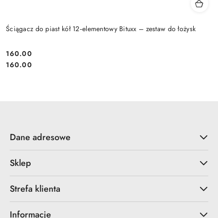
Ściągacz do piast kół 12‑elementowy Bituxx – zestaw do łożysk
160.00
Cena:
Cena:
160.00
Dane adresowe
Sklep
Strefa klienta
Informacje