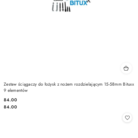
Zestaw ściągaczy do łożysk z nożem rozdzielającym 15-58mm Bituxx
9 elementów
84.00
Cena:
Cena:
84.00