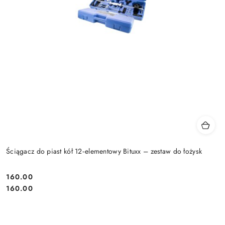
Ściągacz do piast kół 12‑elementowy Bituxx – zestaw do łożysk
160.00
Cena:
Cena:
160.00