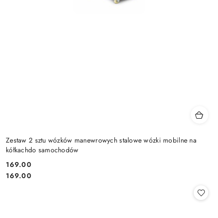
Zestaw 2 sztu wózków manewrowych stalowe wózki mobilne na
kółkachdo samochodów
169.00
Cena:
Cena:
169.00