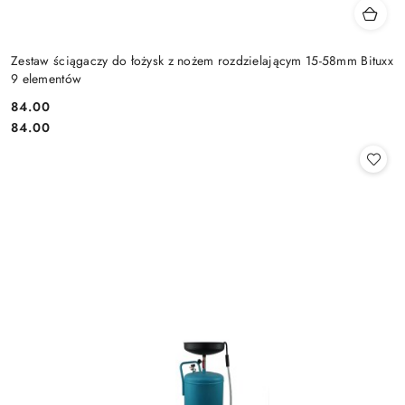
Zestaw ściągaczy do łożysk z nożem rozdzielającym 15-58mm Bituxx
9 elementów
84.00
Cena:
Cena:
84.00