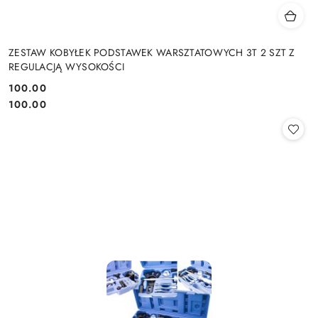
ZESTAW KOBYŁEK PODSTAWEK WARSZTATOWYCH 3T 2 SZT Z
REGULACJĄ WYSOKOŚCI
100.00
Cena:
Cena:
100.00