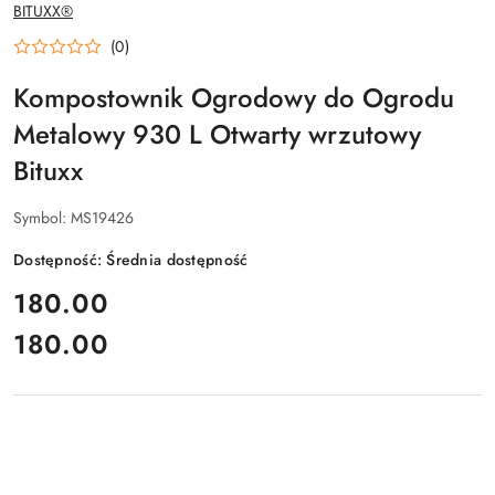
NAZWA
BITUXX®
PRODUCENTA:
(0)
Kompostownik Ogrodowy do Ogrodu
Metalowy 930 L Otwarty wrzutowy
Bituxx
Symbol:
MS19426
Dostępność:
Średnia dostępność
cena:
180.00
180.00
Cena: