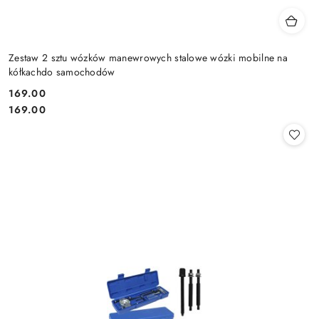
Zestaw 2 sztu wózków manewrowych stalowe wózki mobilne na
kółkachdo samochodów
169.00
Cena:
Cena:
169.00