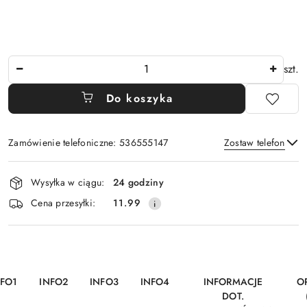
Ilość
szt.
Do koszyka
Zamówienie telefoniczne: 536555147
Zostaw telefon
Dostępność
Wysyłka w ciągu:
24 godziny
i
Wyślij
Cena przesyłki:
11.99
dostawa
NFO1
INFO2
INFO3
INFO4
INFORMACJE
O
DOT.