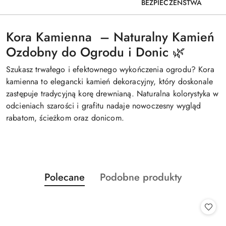
BEZPIECZEŃSTWA
Kora Kamienna – Naturalny Kamień
Ozdobny do Ogrodu i Donic 🌿
Szukasz trwałego i efektownego wykończenia ogrodu? Kora
kamienna to elegancki kamień dekoracyjny, który doskonale
zastępuje tradycyjną korę drewnianą. Naturalna kolorystyka w
odcieniach szarości i grafitu nadaje nowoczesny wygląd
rabatom, ścieżkom oraz donicom.
Produkty
Produkty
Polecane
Podobne produkty
Pomiń karuzelę produktów
o
o
statusie:
statusie: