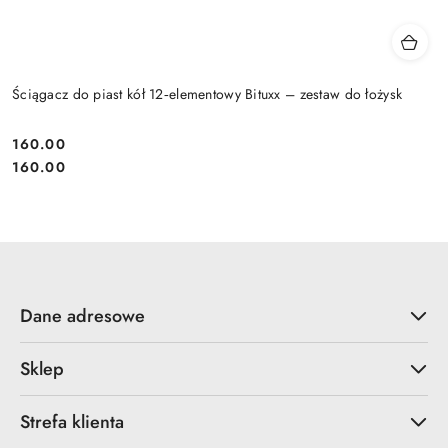
Ściągacz do piast kół 12‑elementowy Bituxx – zestaw do łożysk
160.00
Cena:
Cena:
160.00
Dane adresowe
Sklep
Strefa klienta