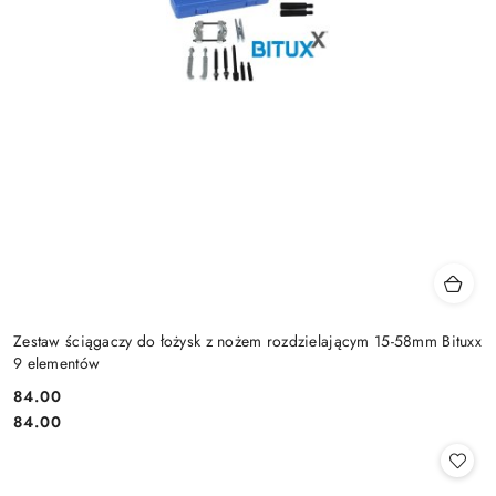
Zestaw ściągaczy do łożysk z nożem rozdzielającym 15-58mm Bituxx
9 elementów
84.00
Cena:
Cena:
84.00