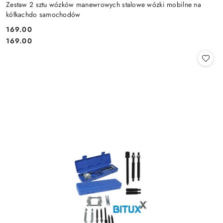
Zestaw 2 sztu wózków manewrowych stalowe wózki mobilne na
kółkachdo samochodów
169.00
Cena:
Cena:
169.00