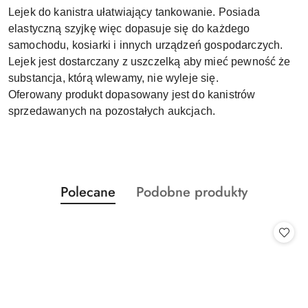
Lejek do kanistra ułatwiający tankowanie. Posiada
elastyczną szyjkę więc dopasuje się do każdego
samochodu, kosiarki i innych urządzeń gospodarczych.
Lejek jest dostarczany z uszczelką aby mieć pewność że
substancja, którą wlewamy, nie wyleje się.
Oferowany produkt dopasowany jest do kanistrów
sprzedawanych na pozostałych aukcjach.
Produkty
Produkty
Polecane
Podobne produkty
Pomiń karuzelę produktów
o
o
statusie:
statusie: