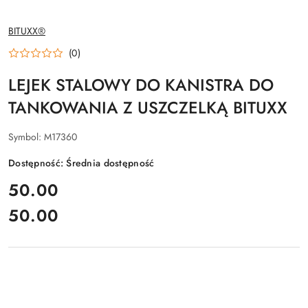
NAZWA
BITUXX®
PRODUCENTA:
(0)
LEJEK STALOWY DO KANISTRA DO
TANKOWANIA Z USZCZELKĄ BITUXX
Symbol:
M17360
Dostępność:
Średnia dostępność
cena:
50.00
50.00
Cena: