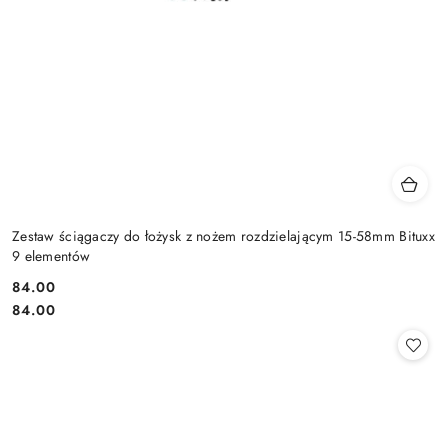
Zestaw ściągaczy do łożysk z nożem rozdzielającym 15-58mm Bituxx
9 elementów
84.00
Cena:
Cena:
84.00