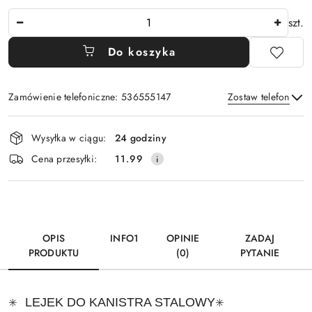
Ilość
szt.
Do koszyka
Zamówienie telefoniczne: 536555147
Zostaw telefon
Dostępność
Wysyłka w ciągu:
24 godziny
i
Wyślij
Cena przesyłki:
11.99
dostawa
OPIS
INFO1
OPINIE
ZADAJ
PRODUKTU
(0)
PYTANIE
LEJEK DO KANISTRA STALOWY
✳️
✳️