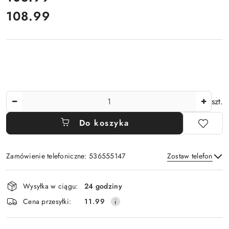
108.99
Cena:
Ilość
szt.
Do koszyka
Zamówienie telefoniczne: 536555147
Zostaw telefon
Dostępność
Wysyłka w ciągu:
24 godziny
i
Wyślij
Cena przesyłki:
11.99
dostawa