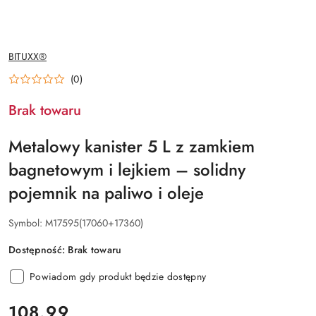
NAZWA
BITUXX®
PRODUCENTA:
(0)
Brak towaru
Metalowy kanister 5 L z zamkiem
bagnetowym i lejkiem – solidny
pojemnik na paliwo i oleje
Symbol:
M17595(17060+17360)
Dostępność:
Brak towaru
Powiadom gdy produkt będzie dostępny
cena:
108.99