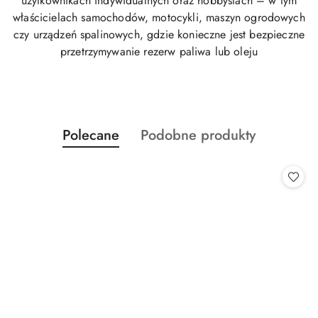
użytkownikach indywidualnych oraz hobbystach – w tym
właścicielach samochodów, motocykli, maszyn ogrodowych
czy urządzeń spalinowych, gdzie konieczne jest bezpieczne
przetrzymywanie rezerw paliwa lub oleju
Produkty
Produkty
Polecane
Podobne produkty
Pomiń karuzelę produktów
o
o
statusie:
statusie: