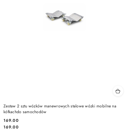
Zestaw 2 sztu wózków manewrowych stalowe wózki mobilne na
kółkachdo samochodów
169.00
Cena:
Cena:
169.00