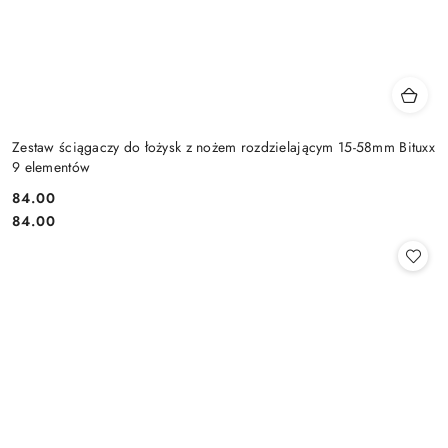
Zestaw ściągaczy do łożysk z nożem rozdzielającym 15-58mm Bituxx
9 elementów
84.00
Cena:
Cena:
84.00