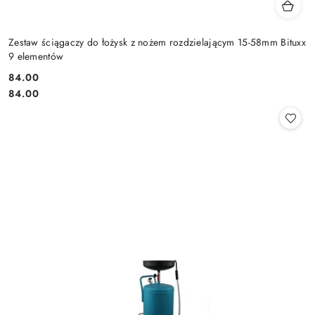
Zestaw ściągaczy do łożysk z nożem rozdzielającym 15-58mm Bituxx
9 elementów
84.00
Cena:
Cena:
84.00