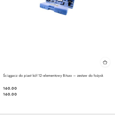
Ściągacz do piast kół 12‑elementowy Bituxx – zestaw do łożysk
160.00
Cena:
Cena:
160.00