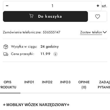
Ilość
szt.
Do koszyka
Zamówienie telefoniczne: 536555147
Zostaw telefon
Dostępność
Wysyłka w ciągu:
24 godziny
i
Wyślij
Cena przesyłki:
11.99
dostawa
OPIS
INFO1
INFO2
INFO3
OPINIE
ZADAJ
PRODUKTU
(0)
PYTANI
⭐ MOBILNY WÓZEK NARZĘDZIOWY⭐