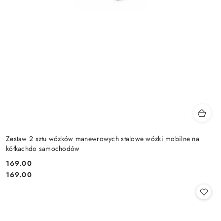
Zestaw 2 sztu wózków manewrowych stalowe wózki mobilne na
kółkachdo samochodów
169.00
Cena:
Cena:
169.00