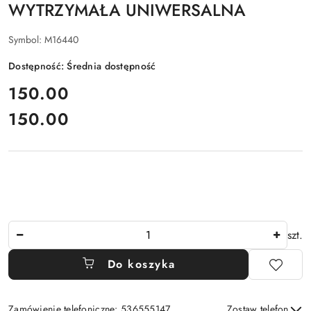
WYTRZYMAŁA UNIWERSALNA
Symbol:
M16440
Dostępność:
Średnia dostępność
cena:
150.00
150.00
Cena:
Ilość
szt.
Do koszyka
Zamówienie telefoniczne: 536555147
Zostaw telefon