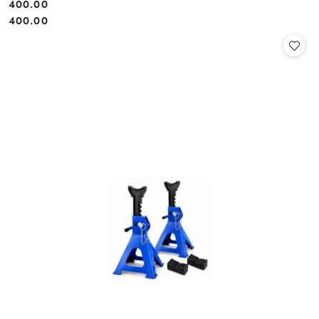
400.00
Cena:
Cena:
400.00