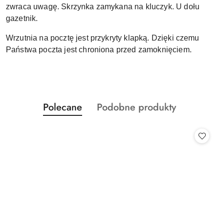
zwraca uwagę. Skrzynka zamykana na kluczyk. U dołu
gazetnik.
Wrzutnia na pocztę jest przykryty klapką. Dzięki czemu
Państwa poczta jest chroniona przed zamoknięciem.
Produkty
Produkty
Polecane
Podobne produkty
Pomiń karuzelę produktów
o
o
statusie:
statusie: