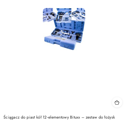
Ściągacz do piast kół 12‑elementowy Bituxx – zestaw do łożysk