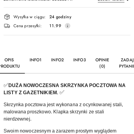
Dostępność
Wysyłka w ciągu:
24 godziny
i
Wyślij
Cena przesyłki:
11.99
dostawa
OPIS
INFO1
INFO2
INFO3
OPINIE
ZADAJ
PRODUKTU
(0)
PYTANI
✅
DUŻA NOWOCZESNA SKRZYNKA POCZTOWA NA
✅
LISTY Z GAZETNIKIEM.
Skrzynka pocztowa jest wykonana z ocynkowanej stali,
malowana proszkowo. Klapka skrzynki ze stali
nierdzewnej.
Swoim nowoczesnym a zarazem prostym wyglądem