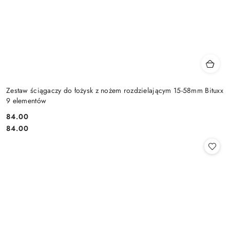
Zestaw ściągaczy do łożysk z nożem rozdzielającym 15-58mm Bituxx
9 elementów
84.00
Cena:
Cena:
84.00