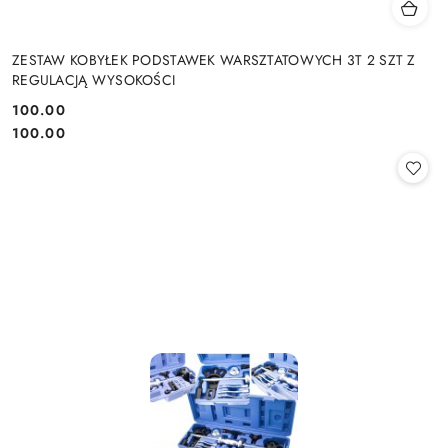
ZESTAW KOBYŁEK PODSTAWEK WARSZTATOWYCH 3T 2 SZT Z
REGULACJĄ WYSOKOŚCI
100.00
Cena:
Cena:
100.00