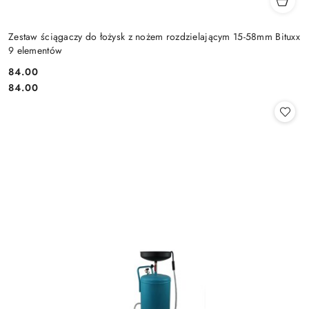
Zestaw ściągaczy do łożysk z nożem rozdzielającym 15-58mm Bituxx
9 elementów
84.00
Cena:
Cena:
84.00