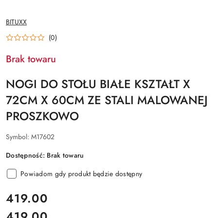
NAZWA
BITUXX
PRODUCENTA:
(0)
Brak towaru
NOGI DO STOŁU BIAŁE KSZTAŁT X
72CM X 60CM ZE STALI MALOWANEJ
PROSZKOWO
Symbol:
M17602
Dostępność:
Brak towaru
Powiadom gdy produkt będzie dostępny
cena:
419.00
419.00
Cena: