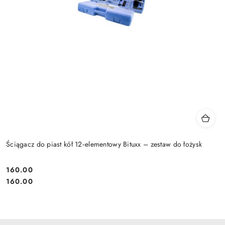
Ściągacz do piast kół 12‑elementowy Bituxx – zestaw do łożysk
160.00
Cena:
Cena:
160.00