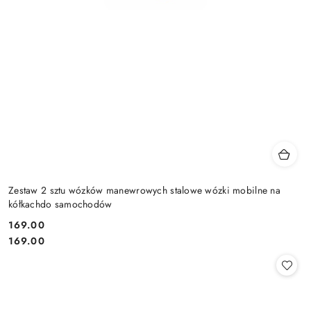
Zestaw 2 sztu wózków manewrowych stalowe wózki mobilne na
kółkachdo samochodów
169.00
Cena:
Cena:
169.00