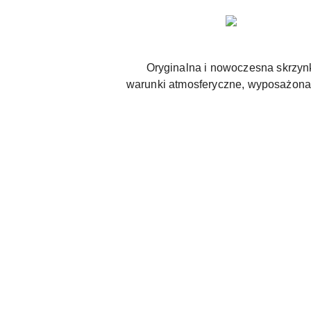
Oryginalna i nowoczesna skrzynka
warunki atmosferyczne, wyposażona 
Pomiń karuzelę produktów