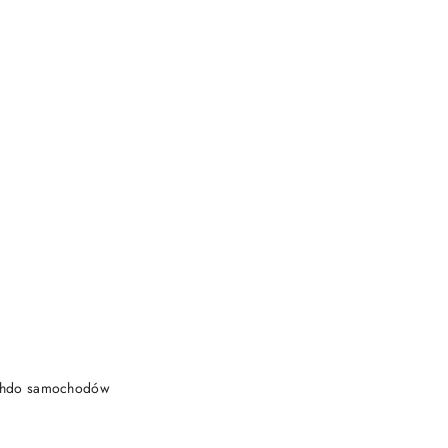
DO KOSZYKA
achdo samochodów