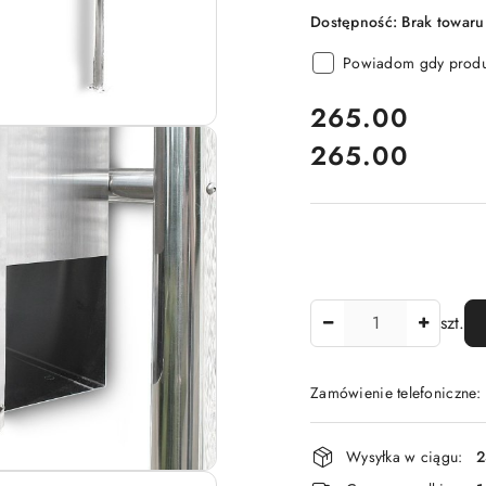
Dostępność:
Brak towaru
Powiadom gdy produk
cena:
265.00
265.00
Cena:
Ilość
szt.
Zamówienie telefoniczne
Dostępność
Wysyłka w ciągu:
2
i