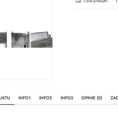
Cena przesyłki:
1
dostawa
UKTU
INFO1
INFO2
INFO3
OPINIE (0)
ZAD