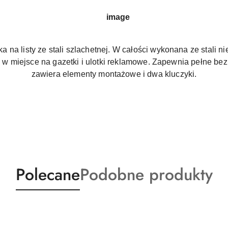
 na listy ze stali szlachetnej. W całości wykonana ze stali 
w miejsce na gazetki i ulotki reklamowe. Zapewnia pełne be
zawiera elementy montażowe i dwa kluczyki.
Produkty
Produkty
Polecane
Podobne produkty
o
o
statusie:
statusie: