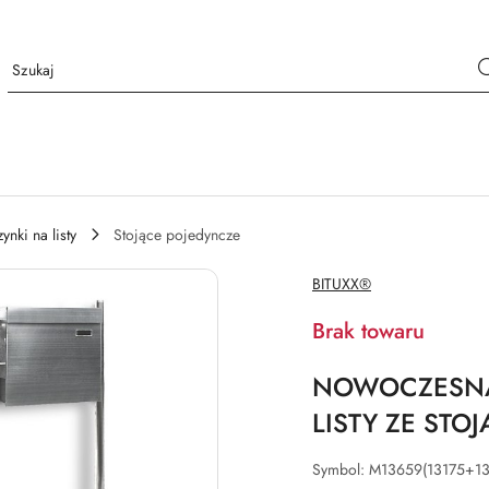
ynki na listy
Stojące pojedyncze
NAZWA
BITUXX®
PRODUCENTA:
Brak towaru
NOWOCZESNA
LISTY ZE STO
Symbol:
M13659(13175+13