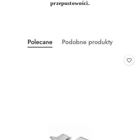
przepustowości.
Produkty
Produkty
Polecane
Podobne produkty
Pomiń karuzelę produktów
o
o
statusie:
statusie: