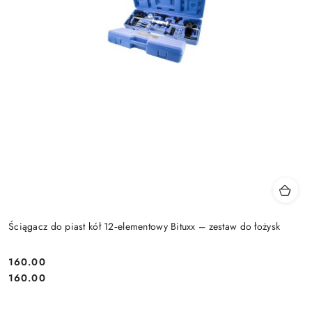
Ściągacz do piast kół 12‑elementowy Bituxx – zestaw do łożysk
160.00
Cena:
Cena:
160.00