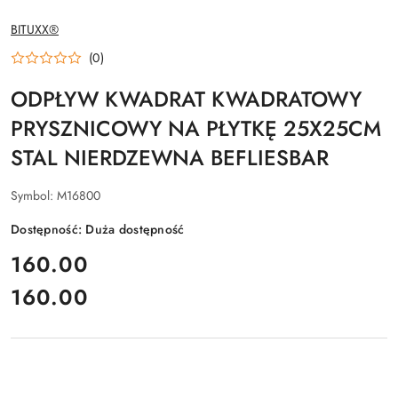
NAZWA
BITUXX®
PRODUCENTA:
(0)
ODPŁYW KWADRAT KWADRATOWY
PRYSZNICOWY NA PŁYTKĘ 25X25CM
STAL NIERDZEWNA BEFLIESBAR
Symbol:
M16800
Dostępność:
Duża dostępność
cena:
160.00
160.00
Cena: