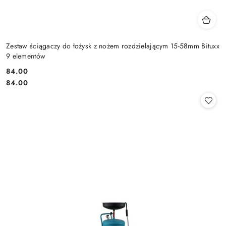
Zestaw ściągaczy do łożysk z nożem rozdzielającym 15-58mm Bituxx
9 elementów
84.00
Cena:
Cena:
84.00