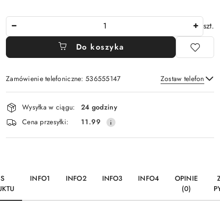
Ilość
szt.
Do koszyka
Zamówienie telefoniczne: 536555147
Zostaw telefon
Dostępność
Wysyłka w ciągu:
24 godziny
i
Wyślij
Cena przesyłki:
11.99
dostawa
IS
INFO1
INFO2
INFO3
INFO4
OPINIE
UKTU
(0)
P