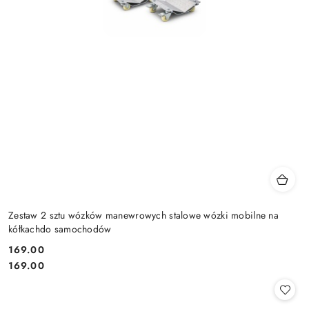
Zestaw 2 sztu wózków manewrowych stalowe wózki mobilne na
kółkachdo samochodów
169.00
Cena:
Cena:
169.00