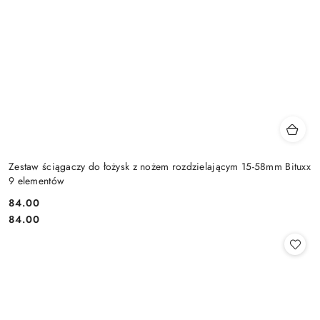
Zestaw ściągaczy do łożysk z nożem rozdzielającym 15-58mm Bituxx
9 elementów
84.00
Cena:
Cena:
84.00