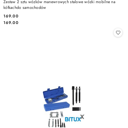
Zestaw 2 sztu wózków manewrowych stalowe wózki mobilne na
kółkachdo samochodów
169.00
Cena:
Cena:
169.00