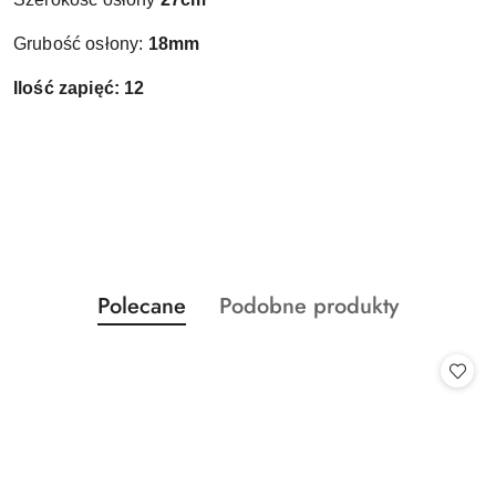
Grubość osłony:
18mm
Ilość zapięć: 12
Produkty
Produkty
Polecane
Podobne produkty
Pomiń karuzelę produktów
o
o
statusie:
statusie: