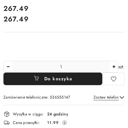
cena:
267.49
267.49
Cena:
Ilość
szt.
Do koszyka
Zamówienie telefoniczne: 536555147
Zostaw telefon
Dostępność
Wysyłka w ciągu:
24 godziny
i
Wyślij
Cena przesyłki:
11.99
dostawa