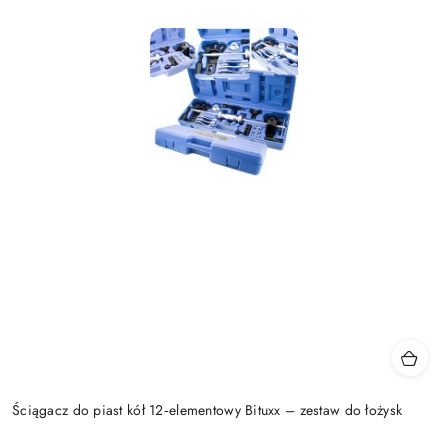
Ściągacz do piast kół 12‑elementowy Bituxx – zestaw do łożysk