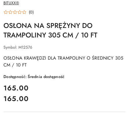
NAZWA
BITUXX®
PRODUCENTA:
(0)
OSŁONA NA SPRĘŻYNY DO
TRAMPOLINY 305 CM / 10 FT
Symbol:
M12576
OSŁONA KRAWĘDZI DLA TRAMPOLINY O ŚREDNICY 305
CM / 10 FT
Dostępność:
Średnia dostępność
cena:
165.00
165.00
Cena: