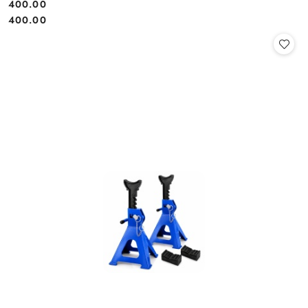
400.00
Cena:
Cena:
400.00