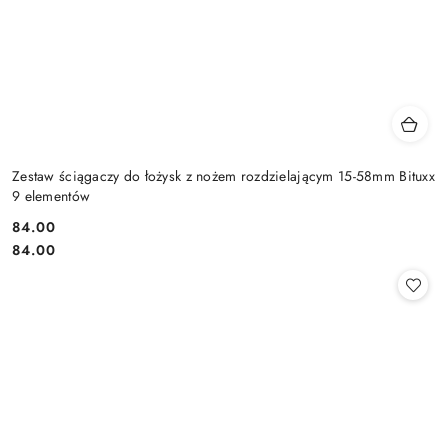
Zestaw ściągaczy do łożysk z nożem rozdzielającym 15-58mm Bituxx
9 elementów
84.00
Cena:
Cena:
84.00