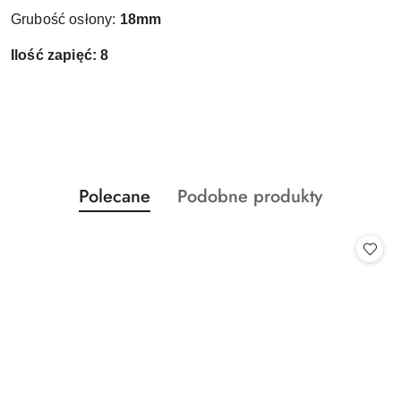
Grubość osłony:
18mm
Ilość zapięć: 8
Produkty
Produkty
Polecane
Podobne produkty
Pomiń karuzelę produktów
o
o
statusie:
statusie: