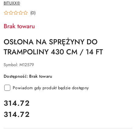
NAZWA
BITUXX®
PRODUCENTA:
(0)
Brak towaru
OSŁONA NA SPRĘŻYNY DO
TRAMPOLINY 430 CM / 14 FT
Symbol:
M12579
Dostępność:
Brak towaru
Powiadom gdy produkt będzie dostępny
cena:
314.72
314.72
Cena: