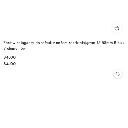
Zestaw ściągaczy do łożysk z nożem rozdzielającym 15-58mm Bituxx
9 elementów
84.00
Cena:
Cena:
84.00