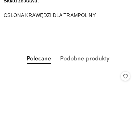
Skład zestawu:
OSŁONA KRAWĘDZI DLA TRAMPOLINY
Produkty
Produkty
Polecane
Podobne produkty
Pomiń karuzelę produktów
o
o
statusie:
statusie: