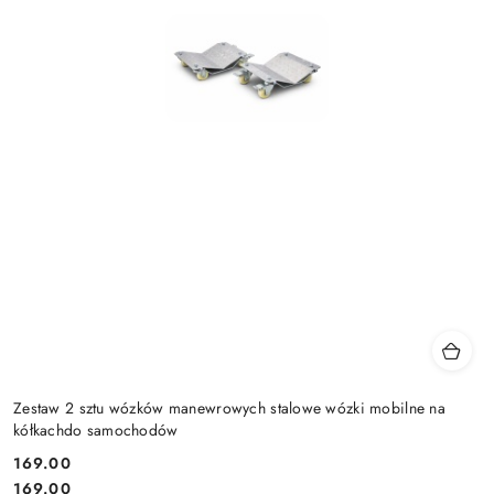
Zestaw 2 sztu wózków manewrowych stalowe wózki mobilne na
kółkachdo samochodów
169.00
Cena:
Cena:
169.00