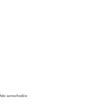
DO KOSZYKA
achdo samochodów