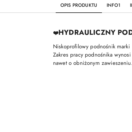
OPIS PRODUKTU
INFO1
HYDRAULICZNY PO
❤️
Niskoprofilowy podnośnik mark
Zakres pracy podnośnika wynosi
nawet o obniżonym zawieszeniu
Pomiń karuzelę produktów