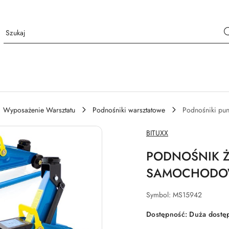
Wyposażenie Warsztatu
Podnośniki warsztatowe
Podnośniki pun
NAZWA
BITUXX
PRODUCENTA:
PODNOŚNIK Ż
SAMOCHODOW
Symbol:
MS15942
Dostępność:
Duża dostę