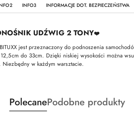
INFO2
INFO3
INFORMACJE DOT. BEZPIECZEŃSTWA
DNOŚNIK UDŹWIG 2 TONY
❤️
i BITUXX jest przeznaczony do podnoszenia samochod
 12,5cm do 33cm. Dzięki niskiej wysokości można ws
. Niezbędny w każdym warsztacie.
Produkty
Produkty
Polecane
Podobne produkty
o
o
statusie:
statusie: