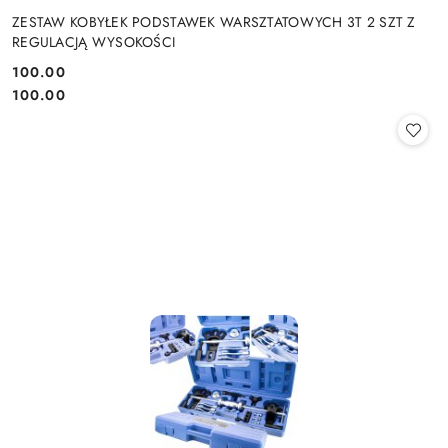
ZESTAW KOBYŁEK PODSTAWEK WARSZTATOWYCH 3T 2 SZT Z
REGULACJĄ WYSOKOŚCI
100.00
Cena:
Cena:
100.00