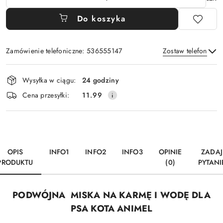
Do koszyka
Zamówienie telefoniczne: 536555147
Zostaw telefon
Dostępność
Wysyłka w ciągu:
24 godziny
i
Wyślij
Cena przesyłki:
11.99
dostawa
OPIS
INFO1
INFO2
INFO3
OPINIE
ZADAJ
PRODUKTU
(0)
PYTANI
PODWÓJNA MISKA NA KARMĘ I WODĘ DLA
PSA KOTA ANIMEL