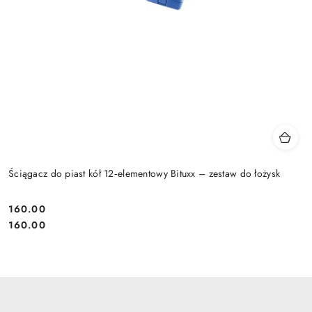
Ściągacz do piast kół 12‑elementowy Bituxx – zestaw do łożysk
160.00
Cena:
Cena:
160.00