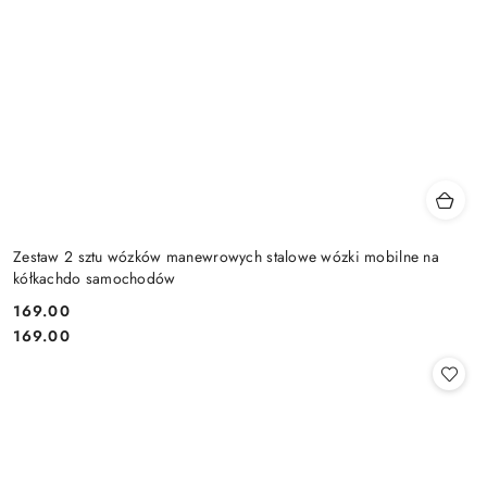
Zestaw 2 sztu wózków manewrowych stalowe wózki mobilne na
kółkachdo samochodów
169.00
Cena:
Cena:
169.00