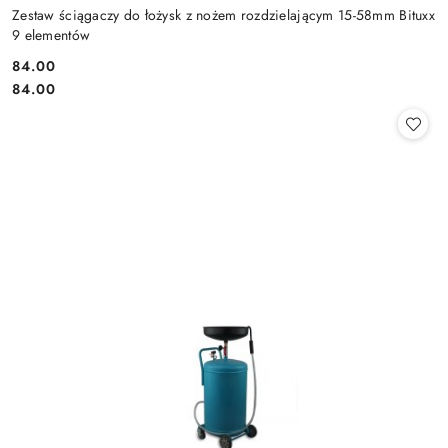
Zestaw ściągaczy do łożysk z nożem rozdzielającym 15-58mm Bituxx
9 elementów
84.00
Cena:
Cena:
84.00