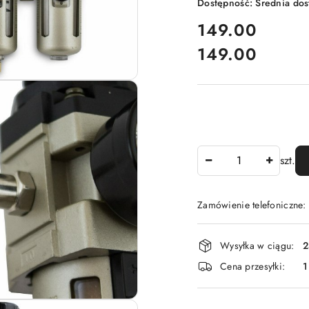
Dostępność:
Średnia do
cena:
149.00
149.00
Cena:
Ilość
szt.
Zamówienie telefoniczne
Dostępność
Wysyłka w ciągu:
2
i
Cena przesyłki:
1
dostawa