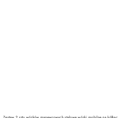
Zestaw 2 sztu wózków manewrowych stalowe wózki mobilne na kółk