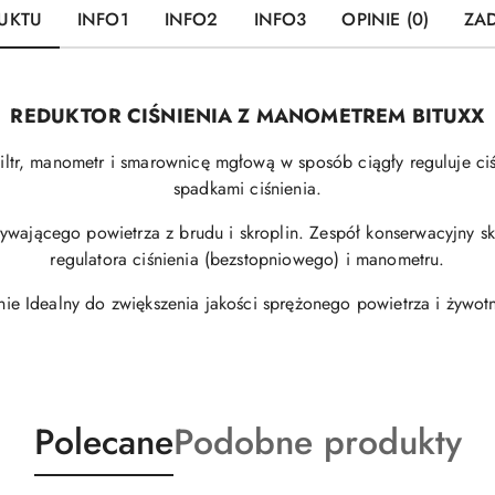
UKTU
INFO1
INFO2
INFO3
OPINIE (0)
ZAD
REDUKTOR CIŚNIENIA Z MANOMETREM BITUXX
iltr, manometr i smarownicę mgłową w sposób ciągły reguluje ciś
spadkami ciśnienia.
ływającego powietrza z brudu i skroplin. Zespół konserwacyjny skł
regulatora ciśnienia (bezstopniowego) i manometru.
nie Idealny do zwiększenia jakości sprężonego powietrza i żywot
Produkty
Produkty
Polecane
Podobne produkty
o
o