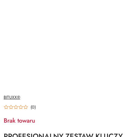
NAZWA
BITUXX®
PRODUCENTA:
(0)
Brak towaru
PROFESJONALNY ZESTAW KLUCZY