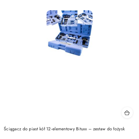
Ściągacz do piast kół 12‑elementowy Bituxx – zestaw do łożysk