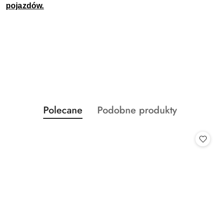
pojazdów.
Produkty
Produkty
Polecane
Podobne produkty
Pomiń karuzelę produktów
o
o
statusie:
statusie: