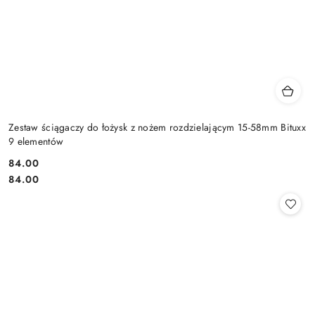
Zestaw ściągaczy do łożysk z nożem rozdzielającym 15-58mm Bituxx
9 elementów
84.00
Cena:
Cena:
84.00