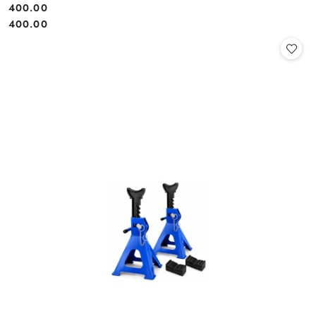
400.00
Cena:
Cena:
400.00