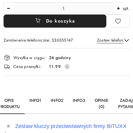
Ilość
szt.
Do koszyka
Zamówienie telefoniczne: 536555147
Zostaw telefon
Dostępność
Wysyłka w ciągu:
24 godziny
i
Wyślij
Cena przesyłki:
11.99
dostawa
OPIS
INFO1
INFO2
INFO3
OPINIE
ZADAJ
PRODUKTU
(0)
PYTANI
⭐
Zestaw kluczy przeciwstawnych firmy BITUXX