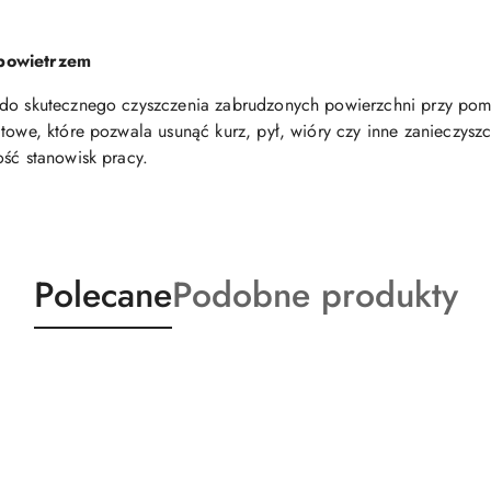
 powietrzem
 do skutecznego czyszczenia zabrudzonych powierzchni przy pom
atowe, które pozwala usunąć kurz, pył, wióry czy inne zanieczysz
ość stanowisk pracy.
Produkty
Produkty
Polecane
Podobne produkty
o
o
statusie:
statusie: