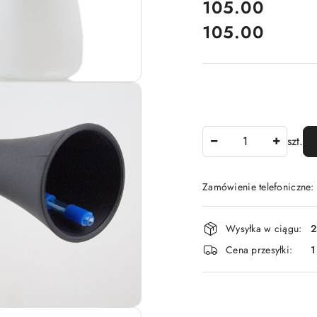
cena:
105.00
105.00
Cena:
Ilość
szt.
Zamówienie telefoniczne
Dostępność
Wysyłka w ciągu:
2
i
Cena przesyłki:
1
dostawa