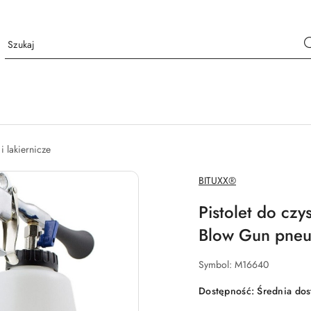
 i lakiernicze
NAZWA
BITUXX®
PRODUCENTA:
Pistolet do cz
Blow Gun pneu
Symbol:
M16640
Dostępność:
Średnia do