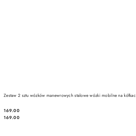
Zestaw 2 sztu wózków manewrowych stalowe wózki mobilne na kółk
169.00
Cena:
Cena:
169.00