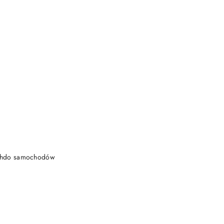
DO KOSZYKA
achdo samochodów