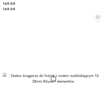
169.00
Cena:
Cena:
169.00