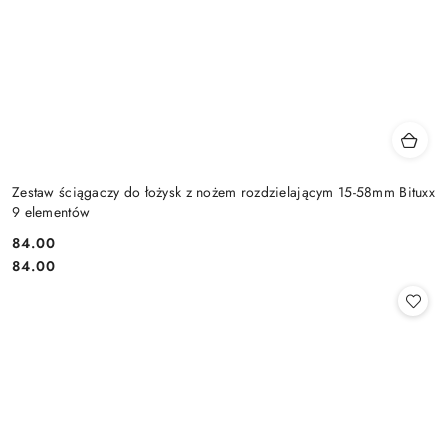
Zestaw ściągaczy do łożysk z nożem rozdzielającym 15-58mm Bituxx
9 elementów
84.00
Cena:
Cena:
84.00