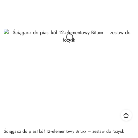
Ściągacz do piast kół 12‑elementowy Bituxx – zestaw do łożysk