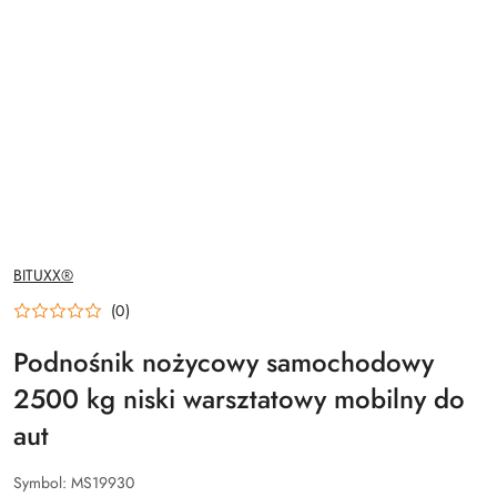
NAZWA
BITUXX®
PRODUCENTA:
(0)
Podnośnik nożycowy samochodowy
2500 kg niski warsztatowy mobilny do
aut
Symbol:
MS19930