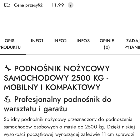
Wyślij
Cena przesyłki:
11.99
dostawa
OPIS
INFO1
INFO2
INFO3
OPINIE
ZADAJ
PRODUKTU
(0)
PYTANI
🔧 PODNOŚNIK NOŻYCOWY
SAMOCHODOWY 2500 KG -
MOBILNY I KOMPAKTOWY
💪 Profesjonalny podnośnik do
warsztatu i garażu
Solidny podnośnik nożycowy przeznaczony do podnoszenia
samochodów osobowych o masie do 2500 kg. Dzięki niskiej
wysokości początkowej wynoszącej zaledwie 11 cm sprawdzi