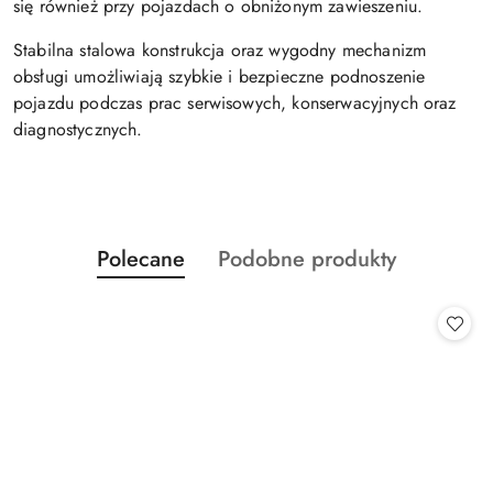
się również przy pojazdach o obniżonym zawieszeniu.
Stabilna stalowa konstrukcja oraz wygodny mechanizm
obsługi umożliwiają szybkie i bezpieczne podnoszenie
pojazdu podczas prac serwisowych, konserwacyjnych oraz
diagnostycznych.
Produkty
Produkty
Polecane
Podobne produkty
Pomiń karuzelę produktów
o
o
statusie:
statusie: