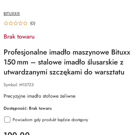
NAZWA
BITUXX®
PRODUCENTA:
(0)
Brak towaru
Profesjonalne imadło maszynowe Bituxx
150 mm – stalowe imadło ślusarskie z
utwardzanymi szczękami do warsztatu
Symbol:
M15723
Precyzyjne imadło stołowe żeliwne
Dostępność:
Brak towaru
Powiadom gdy produkt będzie dostępny
cena:
100.00