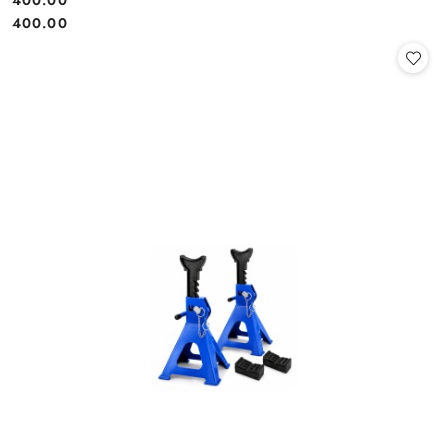
400.00
Cena:
Cena:
400.00