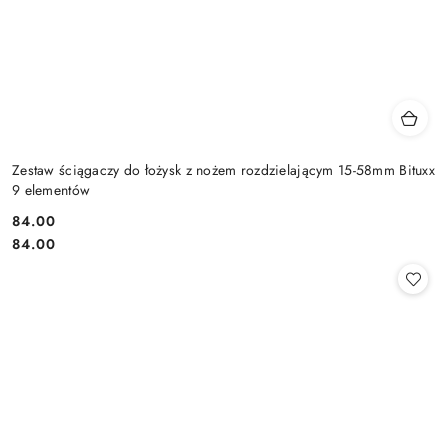
Zestaw ściągaczy do łożysk z nożem rozdzielającym 15-58mm Bituxx
9 elementów
84.00
Cena:
Cena:
84.00