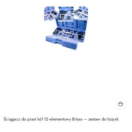
Ściągacz do piast kół 12‑elementowy Bituxx – zestaw do łożysk