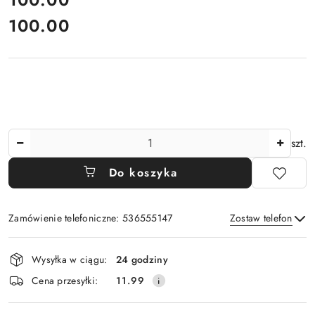
100.00
Cena:
Ilość
szt.
Do koszyka
Zamówienie telefoniczne: 536555147
Zostaw telefon
Dostępność
Wysyłka w ciągu:
24 godziny
i
Wyślij
Cena przesyłki:
11.99
dostawa