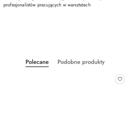
profesjonalistów pracujących w warsztatach
Produkty
Produkty
Polecane
Podobne produkty
Pomiń karuzelę produktów
o
o
statusie:
statusie: