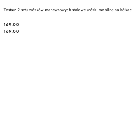
Zestaw 2 sztu wózków manewrowych stalowe wózki mobilne na kółk
169.00
Cena:
Cena:
169.00