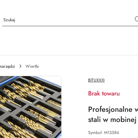
onarzędzi
Wiertła
NAZWA
BITUXX®
PRODUCENTA:
Brak towaru
Profesjonalne w
stali w mobinej
Symbol:
M13586