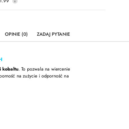
1.99
OPINIE (0)
ZADAJ PYTANIE
H
i kobaltu
. To pozwala na wiercenie
porność na zużycie i odporność na