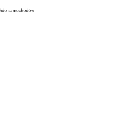
DO KOSZYKA
achdo samochodów