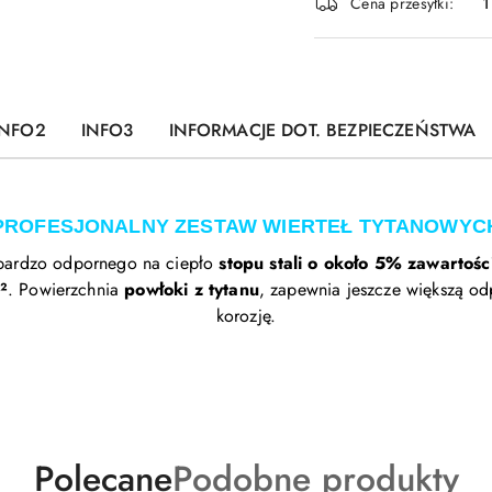
Cena przesyłki:
1
dostawa
INFO2
INFO3
INFORMACJE DOT. BEZPIECZEŃSTWA
PROFESJONALNY ZESTAW WIERTEŁ TYTANOWYC
 bardzo odpornego na ciepło
stopu stali o około 5% zawartośc
²
. Powierzchnia
powłoki z tytanu
, zapewnia jeszcze większą od
korozję.
Produkty
Produkty
Polecane
Podobne produkty