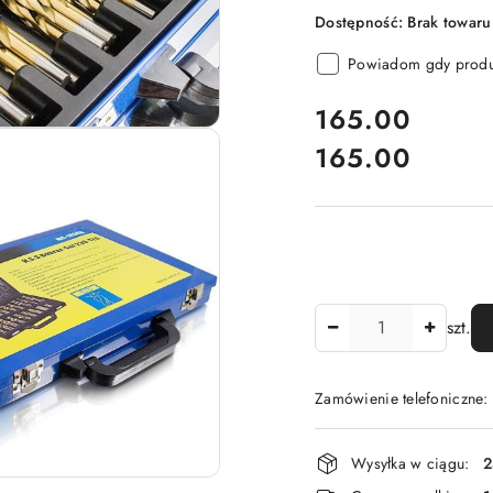
Dostępność:
Brak towaru
Powiadom gdy produk
cena:
165.00
165.00
Cena:
Ilość
szt.
Zamówienie telefoniczne
Dostępność
Wysyłka w ciągu:
2
i