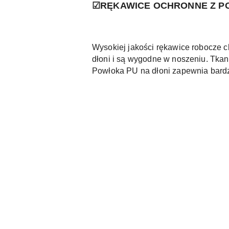
☑RĘKAWICE OCHRONNE Z PO
Wysokiej jakości rękawice robocze c
dłoni i są wygodne w noszeniu. Tk
Powłoka PU na dłoni zapewnia bardzo
Pomiń karuzelę produktów