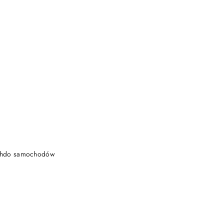
DO KOSZYKA
achdo samochodów