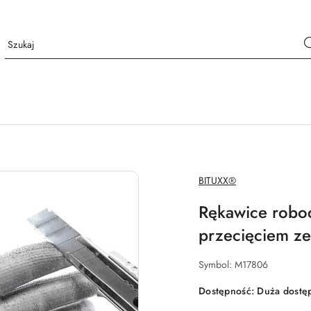
NAZWA
BITUXX®
PRODUCENTA:
Rękawice roboc
przecięciem ze
Symbol:
M17806
Dostępność:
Duża dostę