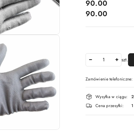
cena:
90.00
90.00
Cena:
Ilość
szt.
Zamówienie telefoniczne
Dostępność
Wysyłka w ciągu:
2
i
Cena przesyłki:
1
dostawa