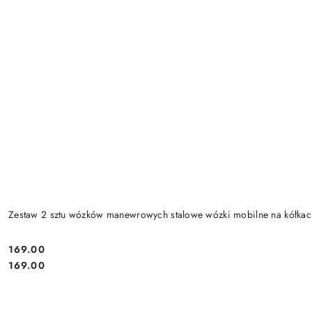
Zestaw 2 sztu wózków manewrowych stalowe wózki mobilne na kółk
169.00
Cena:
Cena:
169.00