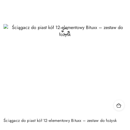
Ściągacz do piast kół 12‑elementowy Bituxx – zestaw do łożysk