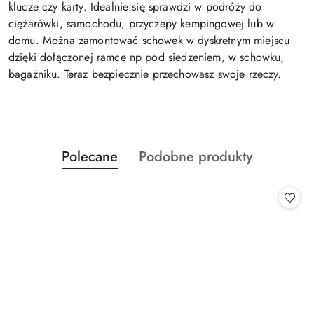
klucze czy karty. Idealnie się sprawdzi w podróży do
ciężarówki, samochodu, przyczepy kempingowej lub w
domu. Można zamontować schowek w dyskretnym miejscu
dzięki dołączonej ramce np pod siedzeniem, w schowku,
bagażniku. Teraz bezpiecznie przechowasz swoje rzeczy.
Produkty
Produkty
Polecane
Podobne produkty
Pomiń karuzelę produktów
o
o
statusie:
statusie: