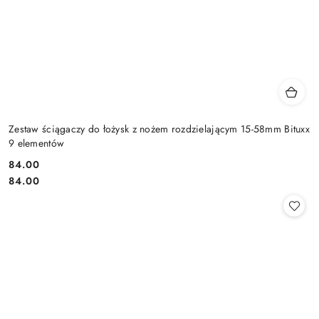
Zestaw ściągaczy do łożysk z nożem rozdzielającym 15-58mm Bituxx
9 elementów
84.00
Cena:
Cena:
84.00