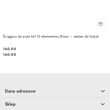
Ściągacz do piast kół 12‑elementowy Bituxx – zestaw do łożysk
160.00
Cena:
Cena:
160.00
Dane adresowe
Sklep