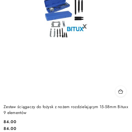
Zestaw ściągaczy do łożysk z nożem rozdzielającym 15-58mm Bituxx
9 elementów
84.00
Cena:
Cena:
84.00