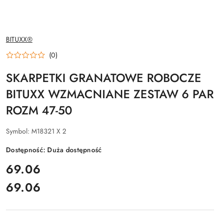
NAZWA
BITUXX®
PRODUCENTA:
(0)
SKARPETKI GRANATOWE ROBOCZE
BITUXX WZMACNIANE ZESTAW 6 PAR
ROZM 47-50
Symbol:
M18321 X 2
Dostępność:
Duża dostępność
cena:
69.06
69.06
Cena: