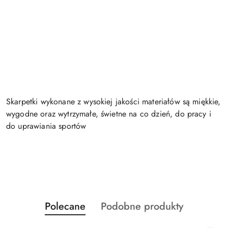
Skarpetki wykonane z wysokiej jakości materiałów są miękkie,
wygodne oraz wytrzymałe, świetne na co dzień, do pracy i
do uprawiania sportów
Produkty
Produkty
Polecane
Podobne produkty
Pomiń karuzelę produktów
o
o