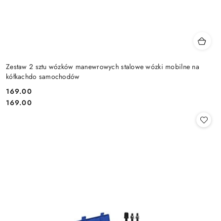
Zestaw 2 sztu wózków manewrowych stalowe wózki mobilne na
kółkachdo samochodów
169.00
Cena:
Cena:
169.00