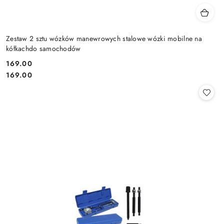
Zestaw 2 sztu wózków manewrowych stalowe wózki mobilne na
kółkachdo samochodów
169.00
Cena:
Cena:
169.00