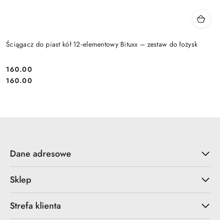
Ściągacz do piast kół 12‑elementowy Bituxx – zestaw do łożysk
160.00
Cena:
Cena:
160.00
Dane adresowe
Sklep
Strefa klienta