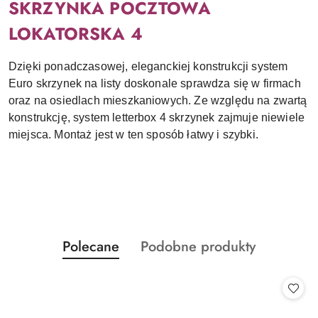
SKRZYNKA POCZTOWA
LOKATORSKA 4
Dzięki ponadczasowej, eleganckiej konstrukcji system
Euro skrzynek na listy doskonale sprawdza się w firmach
oraz na osiedlach mieszkaniowych. Ze względu na zwartą
konstrukcję, system letterbox 4 skrzynek zajmuje niewiele
miejsca. Montaż jest w ten sposób łatwy i szybki.
Produkty
Produkty
Polecane
Podobne produkty
Pomiń karuzelę produktów
o
o
statusie:
statusie: