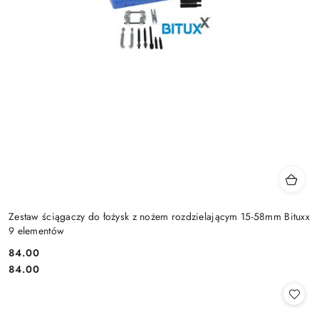
Zestaw ściągaczy do łożysk z nożem rozdzielającym 15-58mm Bituxx
9 elementów
84.00
Cena:
Cena:
84.00