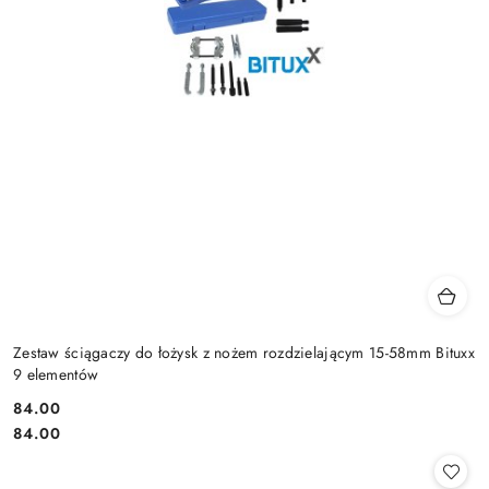
Zestaw ściągaczy do łożysk z nożem rozdzielającym 15-58mm Bituxx
9 elementów
84.00
Cena:
Cena:
84.00