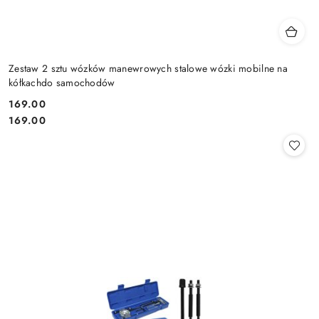
Zestaw 2 sztu wózków manewrowych stalowe wózki mobilne na
kółkachdo samochodów
169.00
Cena:
Cena:
169.00