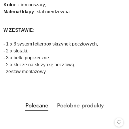
Kolor:
ciemnoszary
,
Materiał klapy:
stal nierdzewna
W ZESTAWIE:
- 1 x 3 system letterbox skrzynek pocztowych,
- 2 x stojaki,
- 3 x belki poprzeczne,
- 2 x klucze na skrzynkę pocztową,
- zestaw montażowy
Produkty
Produkty
Polecane
Podobne produkty
Pomiń karuzelę produktów
o
o
statusie:
statusie: