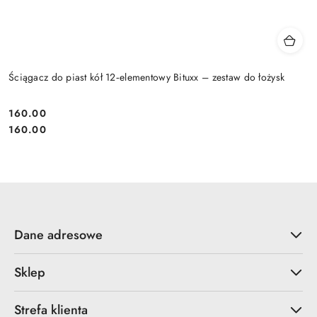
Ściągacz do piast kół 12‑elementowy Bituxx – zestaw do łożysk
160.00
Cena:
Cena:
160.00
Dane adresowe
Sklep
Strefa klienta